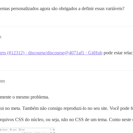
emas personalizados agora são obrigados a definir essas variáveis?
m
ters (#12312) · discourse/discourse@4071af1 · GitHub
pode estar rela
9pm
ialmente o mesmo problema.
ui no meta. Também não consigo reproduzi-lo no seu site. Você pode f
s arquivos CSS do núcleo, ou seja, não no CSS de um tema. Como neste