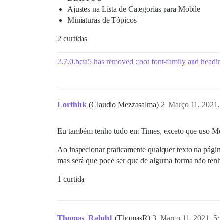
Ajustes na Lista de Categorias para Mobile
Miniaturas de Tópicos
2 curtidas
2.7.0.beta5 has removed :root font-family and head
Lorthirk
(Claudio Mezzasalma)
2
Março 11, 2021
Eu também tenho tudo em Times, exceto que uso Mo
Ao inspecionar praticamente qualquer texto na pági
mas será que pode ser que de alguma forma não ten
1 curtida
Thomas_Ralph1
(ThomasR)
3
Março 11, 2021, 5