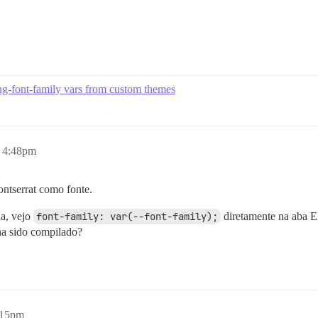
ing-font-family vars from custom themes
, 4:48pm
ntserrat como fonte.
na, vejo
font-family: var(--font-family);
diretamente na aba E
ha sido compilado?
:15pm