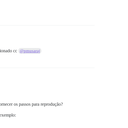
cionado cc
@pmusaraj
ornecer os passos para reprodução?
 exemplo: