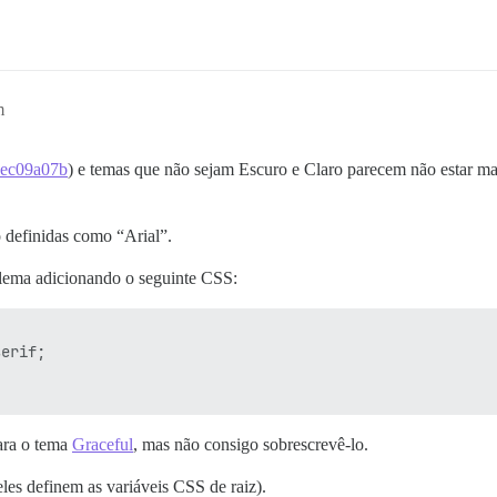
m
ec09a07b
) e temas que não sejam Escuro e Claro parecem não estar ma
o definidas como “Arial”.
lema adicionando o seguinte CSS:
erif;

ara o tema
Graceful
, mas não consigo sobrescrevê-lo.
les definem as variáveis CSS de raiz).