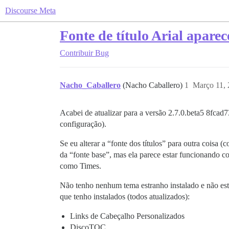
Discourse Meta
Fonte de título Arial apare
Contribuir
Bug
Nacho_Caballero
(Nacho Caballero)
1
Março 11, 
Acabei de atualizar para a versão 2.7.0.beta5 8fca
configuração).
Se eu alterar a “fonte dos títulos” para outra coisa (
da “fonte base”, mas ela parece estar funcionando cor
como Times.
Não tenho nenhum tema estranho instalado e não est
que tenho instalados (todos atualizados):
Links de Cabeçalho Personalizados
DiscoTOC