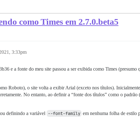
cendo como Times em 2.7.0.beta5
2021, 3:33pm
d73b36 e a fonte do meu site passou a ser exibida como Times (presumo
como Roboto), o site volta a exibir Arial (exceto nos títulos). Inicialme
retamente. No entanto, ao definir a “fonte dos títulos” como o padrão (
ou definindo a variável
--font-family
em nenhuma folha de estilo 