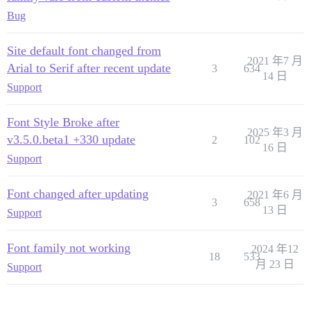
Bug
Site default font changed from
2021 年7 月
Arial to Serif after recent update
3
634
14 日
Support
Font Style Broke after
2025 年3 月
v3.5.0.beta1 +330 update
2
102
16 日
Support
Font changed after updating
2021 年6 月
3
658
13 日
Support
Font family not working
2024 年12
18
533
月 23 日
Support