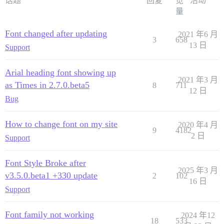
话题
回复
览
活动
量
Font changed after updating
2021 年6 月
3
658
13 日
Support
Arial heading font showing up
2021 年3 月
as Times in 2.7.0.beta5
8
711
12 日
Bug
How to change font on my site
2020 年4 月
9
4182
2 日
Support
Font Style Broke after
2025 年3 月
v3.5.0.beta1 +330 update
2
102
16 日
Support
Font family not working
2024 年12
18
533