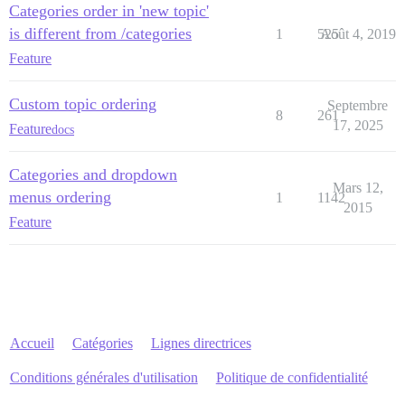
Categories order in 'new topic'
is different from /categories
1
525
Août 4, 2019
Feature
Custom topic ordering
Septembre
8
261
17, 2025
Feature
docs
Categories and dropdown
Mars 12,
menus ordering
1
1142
2015
Feature
Accueil
Catégories
Lignes directrices
Conditions générales d'utilisation
Politique de confidentialité