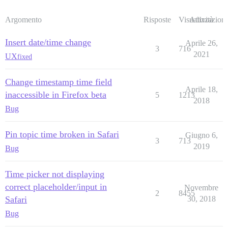
Argomento
Risposte
Visualizzazioni
Attività
Insert date/time change
Aprile 26,
3
716
2021
UX
fixed
Change timestamp time field
Aprile 18,
inaccessible in Firefox beta
5
1213
2018
Bug
Pin topic time broken in Safari
Giugno 6,
3
713
2019
Bug
Time picker not displaying
correct placeholder/input in
Novembre
2
8455
Safari
30, 2018
Bug