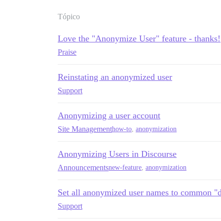
Tópico
Love the "Anonymize User" feature - thanks!
Praise
Reinstating an anonymized user
Support
Anonymizing a user account
Site Management
how-to
,
anonymization
Anonymizing Users in Discourse
Announcements
new-feature
,
anonymization
Set all anonymized user names to common "d
Support