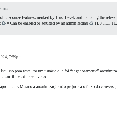
course
 of Discourse features, marked by Trust Level, and including the relev
t
= Can be enabled or adjusted by an admin setting
TL0 TL1 TL2
ic…
2024, 7:59pm
sei isso para restaurar um usuário que foi “enganosamente” anonimiz
 e-mail à conta e reativei-o.
 apropriado. Mesmo a anonimização não prejudica o fluxo da conversa,