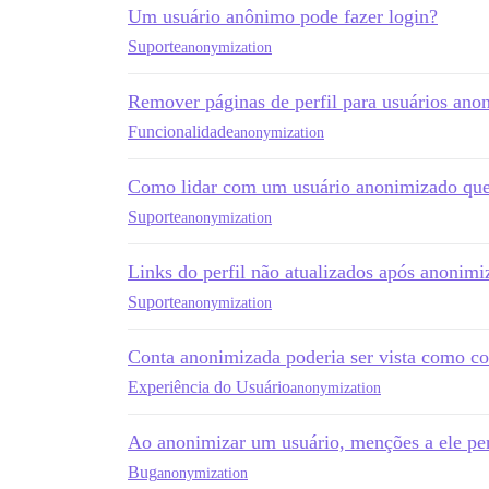
Um usuário anônimo pode fazer login?
Suporte
anonymization
Remover páginas de perfil para usuários ano
Funcionalidade
anonymization
Como lidar com um usuário anonimizado quer
Suporte
anonymization
Links do perfil não atualizados após anonimi
Suporte
anonymization
Conta anonimizada poderia ser vista como co
Experiência do Usuário
anonymization
Ao anonimizar um usuário, menções a ele pe
Bug
anonymization