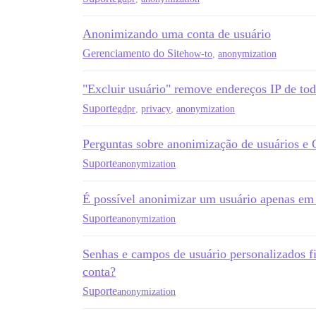
Anonimizando uma conta de usuário
Gerenciamento do Site
how-to
,
anonymization
"Excluir usuário" remove endereços IP de tod
Suporte
gdpr
,
privacy
,
anonymization
Perguntas sobre anonimização de usuários 
Suporte
anonymization
É possível anonimizar um usuário apenas em 
Suporte
anonymization
Senhas e campos de usuário personalizados 
conta?
Suporte
anonymization