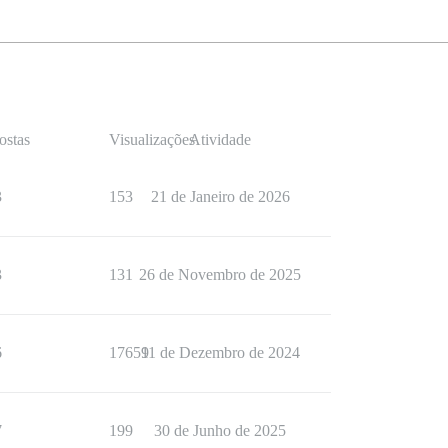
ostas
Visualizações
Atividade
3
153
21 de Janeiro de 2026
3
131
26 de Novembro de 2025
6
17659
11 de Dezembro de 2024
7
199
30 de Junho de 2025