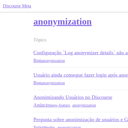
Discourse Meta
anonymization
Tópico
Configuração `Log anonymizer details` não 
Bug
anonymization
Usuário ainda consegue fazer login após ano
Bug
anonymization
Anonimizando Usuários no Discourse
Anúncios
new-feature
,
anonymization
Pergunta sobre anonimização de usuários e
Suporte
gdpr
,
anonymization