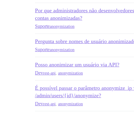
Por que administradores não desenvolvedores
contas anonimizadas?
Suporte
anonymization
Pergunta sobre nomes de usuário anonimizad
Suporte
anonymization
Posso anonimizar um usuário via API?
Dev
rest-api
,
anonymization
É possível passar o parâmetro anonymize_i
/admin/users/{id}/anonymize?
Dev
rest-api
,
anonymization