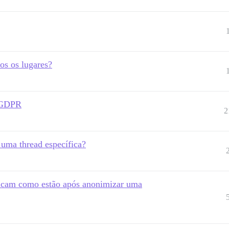
os os lugares?
e GDPR
2
uma thread específica?
ficam como estão após anonimizar uma