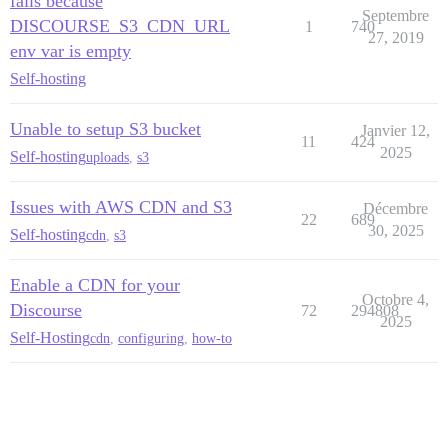
fails because
Septembre
DISCOURSE_S3_CDN_URL
1
740
27, 2019
env var is empty
Self-hosting
Unable to setup S3 bucket
Janvier 12,
11
424
2025
Self-hosting
uploads
,
s3
Issues with AWS CDN and S3
Décembre
22
689
30, 2025
Self-hosting
cdn
,
s3
Enable a CDN for your
Octobre 4,
Discourse
72
294808
2025
Self-Hosting
cdn
,
configuring
,
how-to