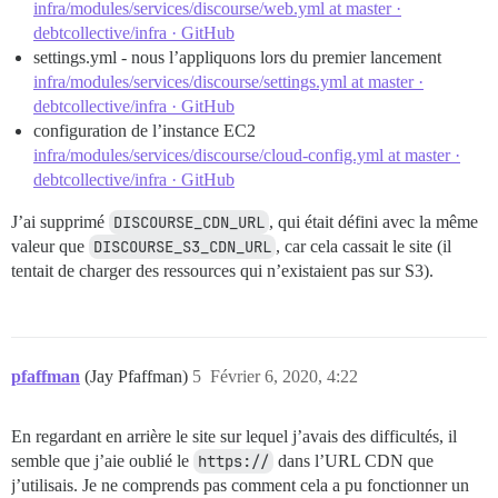
infra/modules/services/discourse/web.yml at master ·
debtcollective/infra · GitHub
settings.yml - nous l’appliquons lors du premier lancement
infra/modules/services/discourse/settings.yml at master ·
debtcollective/infra · GitHub
configuration de l’instance EC2
infra/modules/services/discourse/cloud-config.yml at master ·
debtcollective/infra · GitHub
J’ai supprimé
DISCOURSE_CDN_URL
, qui était défini avec la même
valeur que
DISCOURSE_S3_CDN_URL
, car cela cassait le site (il
tentait de charger des ressources qui n’existaient pas sur S3).
pfaffman
(Jay Pfaffman)
5
Février 6, 2020, 4:22
En regardant en arrière le site sur lequel j’avais des difficultés, il
semble que j’aie oublié le
https://
dans l’URL CDN que
j’utilisais. Je ne comprends pas comment cela a pu fonctionner un