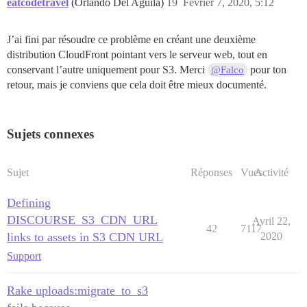
eatcodetravel
(Orlando Del Aguila)
19
Février 7, 2020, 5:12
J’ai fini par résoudre ce problème en créant une deuxième
distribution CloudFront pointant vers le serveur web, tout en
conservant l’autre uniquement pour S3. Merci
pour ton
@Falco
retour, mais je conviens que cela doit être mieux documenté.
Sujets connexes
Sujet
Réponses
Vues
Activité
Defining
DISCOURSE_S3_CDN_URL
Avril 22,
42
7117
links to assets in S3 CDN URL
2020
Support
Rake uploads:migrate_to_s3