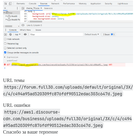
URL темы
https://forum.full30.com/uploads/default/original/3X/
c/4/c494a95ad520309fc876fdf90512edac303c647d.jpeg
URL ошибки
https://aws1.discourse-
cdn.com/business6/uploads/full30/original/3X/c/4/c494
a95ad520309fc876fdf90512edac303c647d.jpeg
Спасибо за ваше терпение