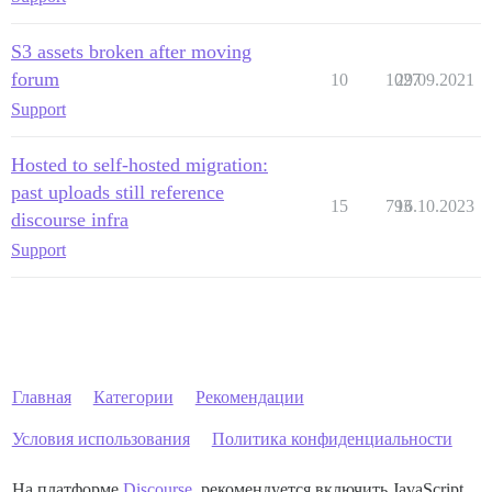
S3 assets broken after moving
forum
10
1027
29.09.2021
Support
Hosted to self-hosted migration:
past uploads still reference
15
793
16.10.2023
discourse infra
Support
Главная
Категории
Рекомендации
Условия использования
Политика конфиденциальности
На платформе
Discourse
, рекомендуется включить JavaScript