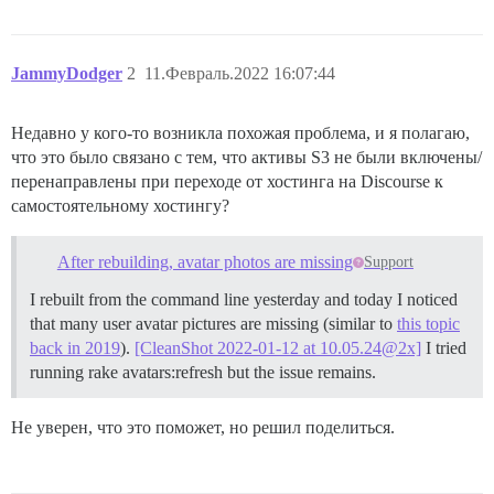
JammyDodger
2
11.Февраль.2022 16:07:44
Недавно у кого-то возникла похожая проблема, и я полагаю,
что это было связано с тем, что активы S3 не были включены/
перенаправлены при переходе от хостинга на Discourse к
самостоятельному хостингу?
After rebuilding, avatar photos are missing
Support
I rebuilt from the command line yesterday and today I noticed
that many user avatar pictures are missing (similar to
this topic
back in 2019
).
[CleanShot 2022-01-12 at 10.05.24@2x]
I tried
running rake avatars:refresh but the issue remains.
Не уверен, что это поможет, но решил поделиться.