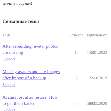
сначала подумал!
Связанные темы
Тема
Ответов
Просм.
Активность
After rebuilding, avatar photos
are missing
16
1456
18.01.2022
Support
Missing avatars and site images
after import of a backup
7
1224
31.10.2019
Support
Avatars lost after restore. How
to get them back?
59
5880
24.05.2020
Support