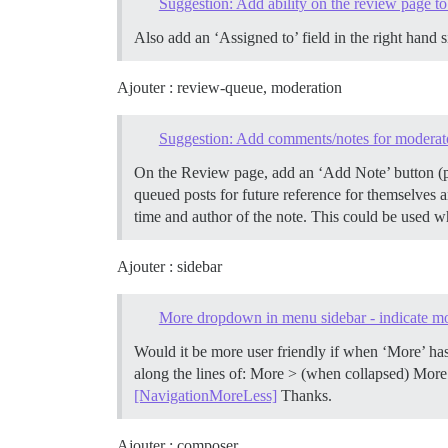
Suggestion: Add ability on the review page to
Also add an ‘Assigned to’ field in the right hand s
Ajouter : review-queue, moderation
Suggestion: Add comments/notes for moderato
On the Review page, add an ‘Add Note’ button (po
queued posts for future reference for themselves 
time and author of the note. This could be used whe
Ajouter : sidebar
More dropdown in menu sidebar - indicate mo
Would it be more user friendly if when ‘More’ ha
along the lines of: More > (when collapsed) More
[NavigationMoreLess]
Thanks.
Ajouter : composer