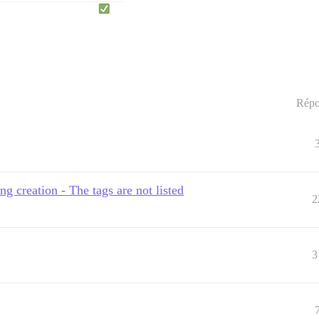
Répo
ng creation - The tags are not listed
2
3