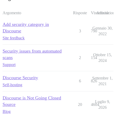
Argomento
Risposte
Visualizzazioni
Attività
Add security category in
Gennaio 30,
Discourse
3
790
2022
Site feedback
Security issues from automated
Ottobre 15,
scans
2
154
2024
Support
Discourse Security
Settembre 1,
6
826
2021
Self-hosting
Discourse is Not Going Closed
Luglio 9,
Source
20
4604
2026
Blog