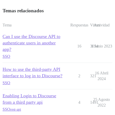
Temas relacionados
Tema
Respuestas
Vistas
Actividad
Can I use the Discourse API to
authenticate users in another
16
3054
1 Junio 2023
app?
SSO
How to use the third-party API
16 Abril
interface to log in to Discourse?
2
321
2024
SSO
Enabling Login to Discourse
25 Agosto
from a third party api
4
1491
2022
SSO
rest-api