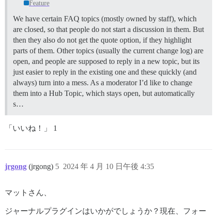
Feature
We have certain FAQ topics (mostly owned by staff), which
are closed, so that people do not start a discussion in them. But
then they also do not get the quote option, if they highlight
parts of them. Other topics (usually the current change log) are
open, and people are supposed to reply in a new topic, but its
just easier to reply in the existing one and these quickly (and
always) turn into a mess. As a moderator I’d like to change
them into a Hub Topic, which stays open, but automatically
s…
「いいね！」 1
jrgong
(jrgong)
5
2024 年 4 月 10 日午後 4:35
マットさん、
ジャーナルプラグインはいかがでしょうか？現在、フォー