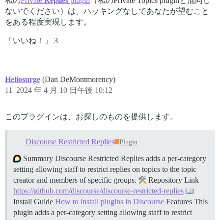
私の
Private
Replies
plugin
（私のPrivate Topics pluginと混同し
ないでください）は、ハッキングなしであなたが望むこと
をある程度実現します。
「いいね！」 3
Heliosurge
(Dan DeMontmorency)
11
2024 年 4 月 10 日午後 10:12
このプラグインは、お探しのものを提供します。
Discourse Restricted Replies
Plugin
Summary Discourse Restricted Replies adds a per-category
setting allowing staff to restrict replies on topics to the topic
creator and members of specific groups.
Repository Link
https://github.com/discourse/discourse-restricted-replies
Install Guide
How to install plugins in Discourse
Features This
plugin adds a per-category setting allowing staff to restrict