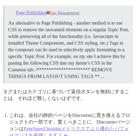
Page Publishing
Site Management
An alternative to Page Publishing - another method is to use
CSS to remove the unwanted elements on a regular Topic Post,
while preserving all of the functionality (i.e. Javascripts in
installed Theme Components, and CSS styling, etc.) Tags in
the composer can be used to selectively apply formatting to a
specific Topic Post. For example, on my site I achieve this by
pasting the following CSS into my theme’s CSS in the
Common tab: /********************** REMOVE
THINGS FROM LAYOUT USING TAGS **…
タグまたはカテゴリに基づいて返信ボタンを無効にするこ
とは、それほど難しくないはずです。
これは、会社の静的ページをDiscourseに置き換えるプロ
ジェクトの一部です。驚くべきことに、Discourseバージ
ョンは
PageSpeed Insightsメトリクスでより優れたパフォ
ーマンスを発揮します
！
↩︎