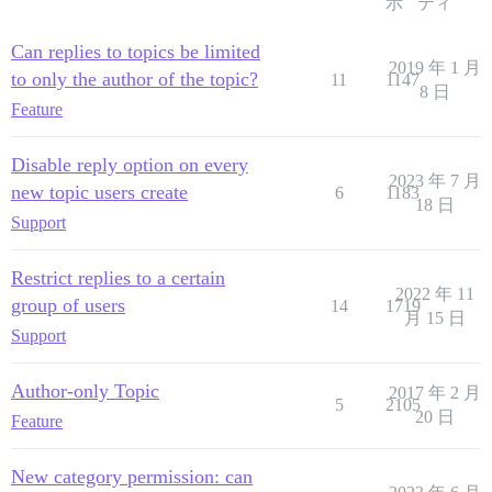
示
ティ
Can replies to topics be limited
2019 年 1 月
to only the author of the topic?
11
1147
8 日
Feature
Disable reply option on every
2023 年 7 月
new topic users create
6
1183
18 日
Support
Restrict replies to a certain
2022 年 11
group of users
14
1719
月 15 日
Support
Author-only Topic
2017 年 2 月
5
2105
20 日
Feature
New category permission: can