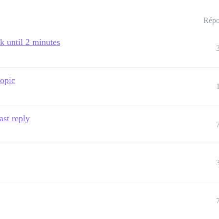
Répo
rk until 2 minutes
topic
ast reply