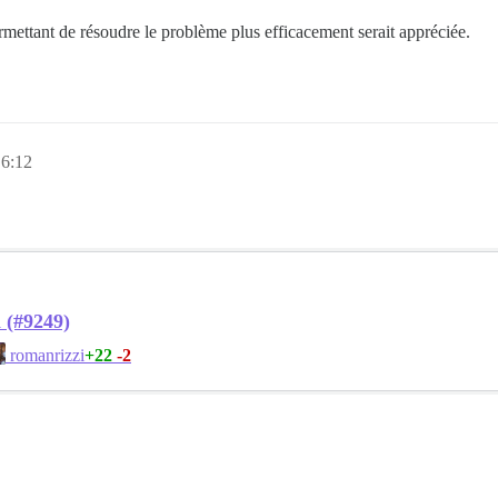
ttant de résoudre le problème plus efficacement serait appréciée.
 6:12
n (#9249)
+22
-2
romanrizzi