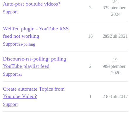
24.
Auto-post Youtube videos?
3
332
September
Support
2024
Wellfed plugin - YouTube RSS
feed not working
16
2192
30. Juli 2021
Support
rss-polling
Discourse-rss-polling: polling
19.
YouTube playlist feed
2
987
September
2020
Support
rss
Create automate Topics from
Youtube Video?
1
2163
18. Juli 2017
Support