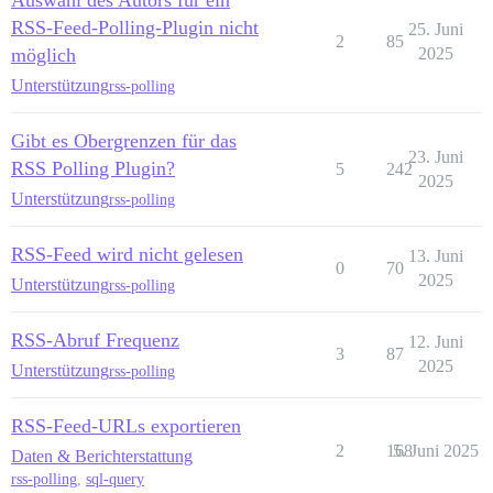
Auswahl des Autors für ein
RSS-Feed-Polling-Plugin nicht
25. Juni
2
85
möglich
2025
Unterstützung
rss-polling
Gibt es Obergrenzen für das
23. Juni
RSS Polling Plugin?
5
242
2025
Unterstützung
rss-polling
RSS-Feed wird nicht gelesen
13. Juni
0
70
2025
Unterstützung
rss-polling
RSS-Abruf Frequenz
12. Juni
3
87
2025
Unterstützung
rss-polling
RSS-Feed-URLs exportieren
2
168
5. Juni 2025
Daten & Berichterstattung
rss-polling
,
sql-query