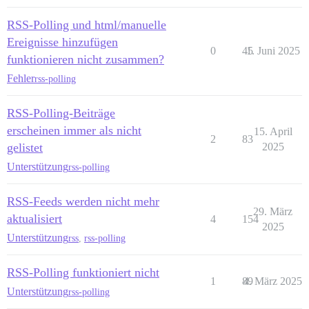
RSS-Polling und html/manuelle
Ereignisse hinzufügen
0
45
1. Juni 2025
funktionieren nicht zusammen?
Fehler
rss-polling
RSS-Polling-Beiträge
erscheinen immer als nicht
15. April
2
83
gelistet
2025
Unterstützung
rss-polling
RSS-Feeds werden nicht mehr
29. März
aktualisiert
4
154
2025
Unterstützung
rss
,
rss-polling
RSS-Polling funktioniert nicht
1
89
4. März 2025
Unterstützung
rss-polling