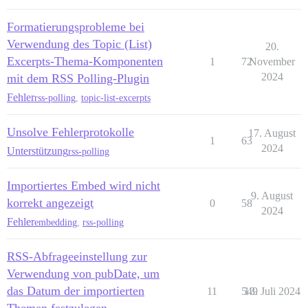
Formatierungsprobleme bei
Verwendung des Topic (List)
20.
Excerpts-Thema-Komponenten
1
72
November
2024
mit dem RSS Polling-Plugin
Fehler
rss-polling
,
topic-list-excerpts
Unsolve Fehlerprotokolle
17. August
1
63
2024
Unterstützung
rss-polling
Importiertes Embed wird nicht
9. August
korrekt angezeigt
0
58
2024
Fehler
embedding
,
rss-polling
RSS-Abfrageeinstellung zur
Verwendung von pubDate, um
das Datum der importierten
11
549
13. Juli 2024