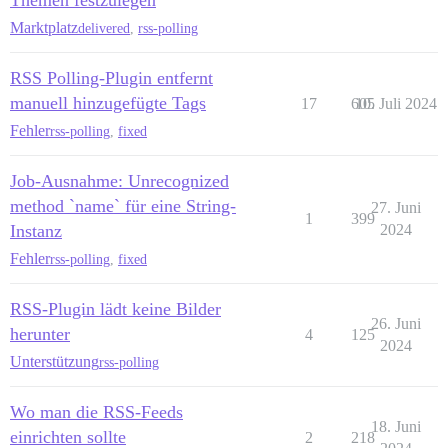
Themen festzulegen
Marktplatz
delivered
,
rss-polling
RSS Polling-Plugin entfernt
manuell hinzugefügte Tags
17
605
10. Juli 2024
Fehler
rss-polling
,
fixed
Job-Ausnahme: Unrecognized
method `name` für eine String-
27. Juni
1
399
Instanz
2024
Fehler
rss-polling
,
fixed
RSS-Plugin lädt keine Bilder
26. Juni
herunter
4
125
2024
Unterstützung
rss-polling
Wo man die RSS-Feeds
18. Juni
einrichten sollte
2
218