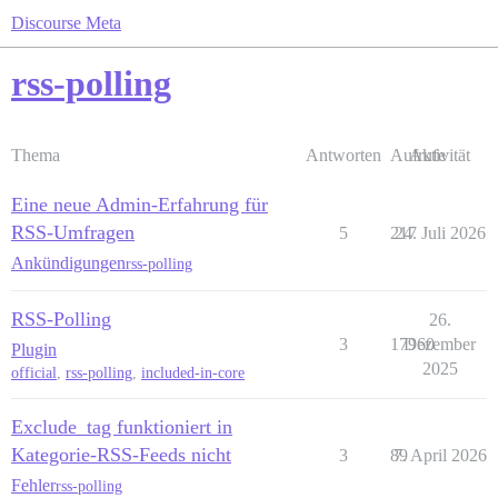
Discourse Meta
rss-polling
Thema
Antworten
Aufrufe
Aktivität
Eine neue Admin-Erfahrung für
RSS-Umfragen
5
217
24. Juli 2026
Ankündigungen
rss-polling
RSS-Polling
26.
3
17960
Dezember
Plugin
2025
official
,
rss-polling
,
included-in-core
Exclude_tag funktioniert in
Kategorie-RSS-Feeds nicht
3
89
7. April 2026
Fehler
rss-polling