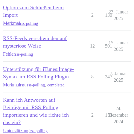
Option zum Schließen beim
23. Januar
Import
2
130
2025
Merkmal
rss-polling
RSS-Feeds verschwinden auf
15. Januar
mysteriöse Weise
12
501
2025
Fehler
rss-polling
Unterstützung für iTunes:Image-
7. Januar
Syntax im RSS Polling Plugin
8
247
2025
Merkmal
rss
,
rss-polling
,
completed
Kann ich Antworten auf
Beiträge mit RSS-Polling
24.
importieren und wie richte ich
2
154
Dezember
2024
das ein?
Unterstützung
rss-polling