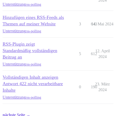
2024
Unterstützung
rss-polling
Hinzufügen eines RSS-Feeds als
Themen auf meiner Website
3
643
14. Mai 2024
Unterstützung
rss-polling
RSS-Plugin zeigt
Standardmäßig vollständigen
12. April
5
612
Beitrag an
2024
Unterstützung
rss-polling
Vollständigen Inhalt anzeigen
Antwort 422 nicht verarbeitbare
23. März
0
190
Inhalte
2024
Unterstützung
rss-polling
nächste Seite →