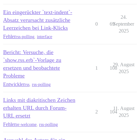
Ein eingerückter `text-indent`-
24.
Absatz verursacht zusätzliche
0
69
September
Leerzeichen bei Link-Klicks
2025
Fehler
rss-polling
,
interface
Bericht: Versuche, die
`show.rss.erb`-Vorlage zu
29. August
ersetzen und beobachtete
1
108
2025
Probleme
Entwickler
rss
,
rss-polling
Links mit diakritischen Zeichen
erhalten URL durch Forum-
11. August
2
104
URL ersetzt
2025
Fehler
pr-welcome
,
rss-polling