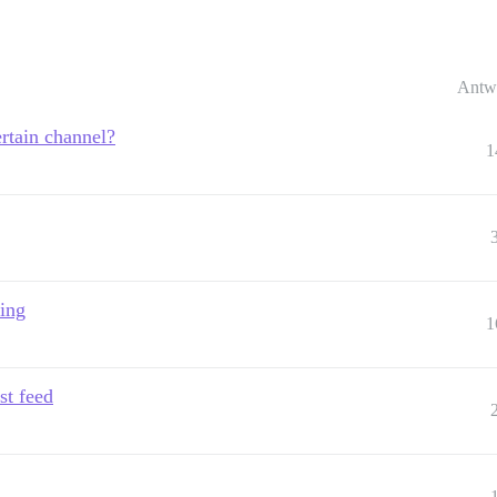
Antw
rtain channel?
1
ing
1
st feed