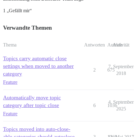
1 „Gefällt mir“
Verwandte Themen
Thema
Antworten
Aufrufe
Aktivität
Topics carry automatic close
settings when moved to another
7. September
2
675
category
2018
Feature
Automatically move topic
4. September
category after topic close
6
1036
2025
Feature
Topics moved into auto-close-
able categories should autoclose
3
1369
31. Mai 2017