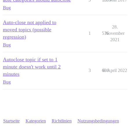
Bug
Auto-close not applied to
28.
moved topics (possible
1
536
November
regression)
2021
Bug
Autoclose topic if set to 1
minute doesn't work until 2
3
686
6. April 2022
minutes
Bug
Startseite
Kategorien
Richtlinien
Nutzungsbedingungen