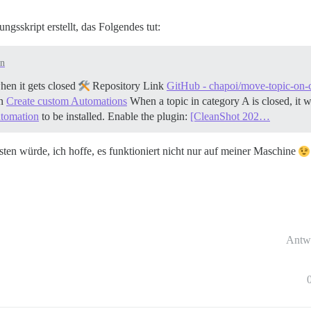
ngsskript erstellt, das Folgendes tut:
in
en it gets closed
Repository Link
GitHub - chapoi/move-topic-on-
on
Create custom Automations
When a topic in category A is closed, it w
tomation
to be installed. Enable the plugin:
[CleanShot 202…
ten würde, ich hoffe, es funktioniert nicht nur auf meiner Maschine
Antw