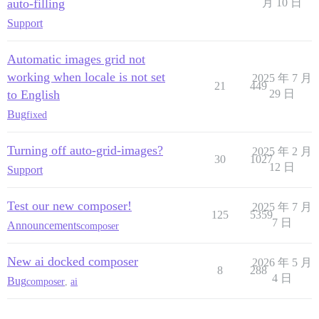
auto-filling
月 10 日
Support
Automatic images grid not
working when locale is not set
2025 年 7 月
21
449
to English
29 日
Bug
fixed
Turning off auto-grid-images?
2025 年 2 月
30
1027
12 日
Support
Test our new composer!
2025 年 7 月
125
5359
7 日
Announcements
composer
New ai docked composer
2026 年 5 月
8
288
4 日
Bug
composer
,
ai