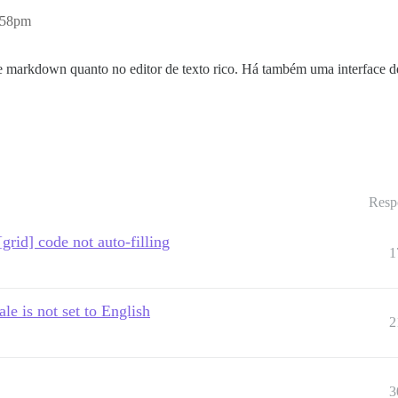
:58pm
e markdown quanto no editor de texto rico. Há também uma interface de
Resp
[grid] code not auto-filling
1
e is not set to English
2
3