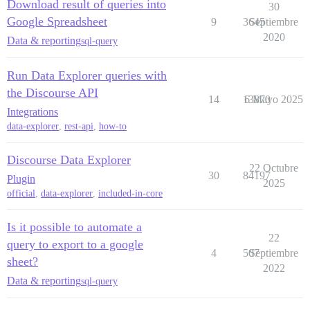
Download result of queries into
30
Google Spreadsheet
9
3645
Septiembre
2020
Data & reporting
sql-query
Run Data Explorer queries with
the Discourse API
14
13870
6 Mayo 2025
Integrations
data-explorer
,
rest-api
,
how-to
Discourse Data Explorer
22 Octubre
30
84197
Plugin
2025
official
,
data-explorer
,
included-in-core
Is it possible to automate a
22
query to export to a google
4
507
Septiembre
sheet?
2022
Data & reporting
sql-query