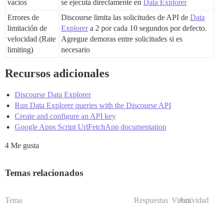
vacíos
se ejecuta directamente en
Data Explorer
Errores de
Discourse limita las solicitudes de API de
Data
limitación de
Explorer
a 2 por cada 10 segundos por defecto.
velocidad (Rate
Agregue demoras entre solicitudes si es
limiting)
necesario
Recursos adicionales
Discourse Data Explorer
Run Data Explorer queries with the Discourse API
Create and configure an API key
Google Apps Script UrlFetchApp documentation
4 Me gusta
Temas relacionados
Tema
Respuestas
Vistas
Actividad