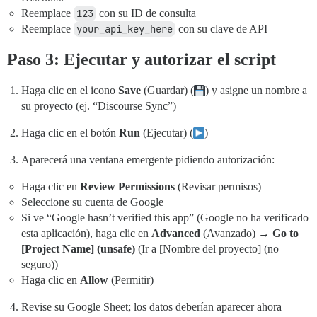
Reemplace
123
con su ID de consulta
    Logger.log("Successfully synced " + (data.length -
Reemplace
your_api_key_here
con su clave de API
  } catch (e) {

Paso 3: Ejecutar y autorizar el script
    Logger.log("Error: " + e.toString());

  }

Haga clic en el icono
Save
(Guardar) (
) y asigne un nombre a
su proyecto (ej. “Discourse Sync”)
Haga clic en el botón
Run
(Ejecutar) (
)
Aparecerá una ventana emergente pidiendo autorización:
Haga clic en
Review Permissions
(Revisar permisos)
Seleccione su cuenta de Google
Si ve “Google hasn’t verified this app” (Google no ha verificado
esta aplicación), haga clic en
Advanced
(Avanzado) →
Go to
[Project Name] (unsafe)
(Ir a [Nombre del proyecto] (no
seguro))
Haga clic en
Allow
(Permitir)
Revise su Google Sheet; los datos deberían aparecer ahora