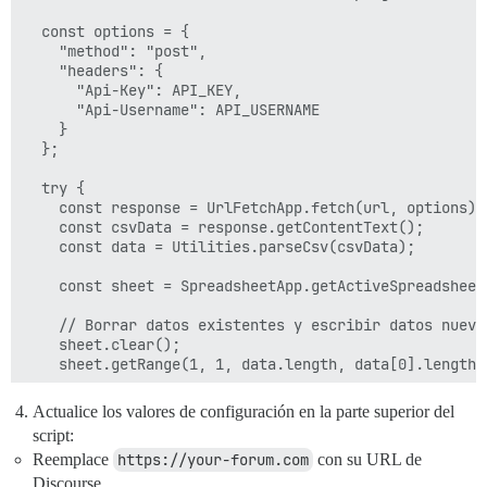
  const options = {

    "method": "post",

    "headers": {

      "Api-Key": API_KEY,

      "Api-Username": API_USERNAME

    }

  };

  try {

    const response = UrlFetchApp.fetch(url, options);

    const csvData = response.getContentText();

    const data = Utilities.parseCsv(csvData);

    const sheet = SpreadsheetApp.getActiveSpreadsheet
    // Borrar datos existentes y escribir datos nuevos
    sheet.clear(); 

    sheet.getRange(1, 1, data.length, data[0].length).
    // Agregar una marca de tiempo "Last Updated" (Úl
Actualice los valores de configuración en la parte superior del
    const timestampCell = sheet.getRange(1, data[0].le
script:
    const now = new Date();

Reemplace
https://your-forum.com
con su URL de
    timestampCell.setValue("Last Updated: " + Utiliti
    timestampCell.setFontWeight("bold");

Discourse