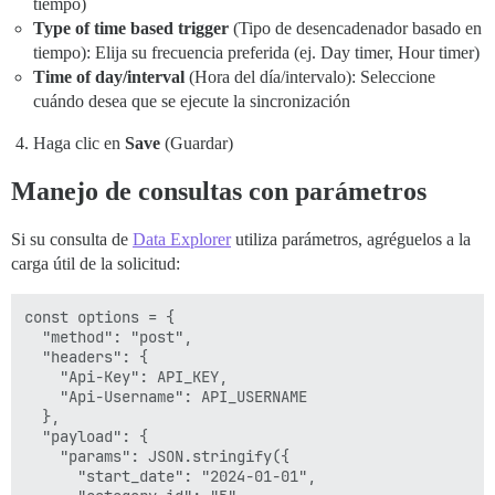
tiempo)
Type of time based trigger
(Tipo de desencadenador basado en
tiempo): Elija su frecuencia preferida (ej. Day timer, Hour timer)
Time of day/interval
(Hora del día/intervalo): Seleccione
cuándo desea que se ejecute la sincronización
Haga clic en
Save
(Guardar)
Manejo de consultas con parámetros
Si su consulta de
Data Explorer
utiliza parámetros, agréguelos a la
carga útil de la solicitud:
const options = {

  "method": "post",

  "headers": {

    "Api-Key": API_KEY,

    "Api-Username": API_USERNAME

  },

  "payload": {

    "params": JSON.stringify({

      "start_date": "2024-01-01",
