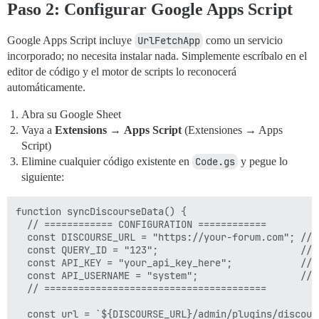
Paso 2: Configurar Google Apps Script
Google Apps Script incluye
UrlFetchApp
como un servicio
incorporado; no necesita instalar nada. Simplemente escríbalo en el
editor de código y el motor de scripts lo reconocerá
automáticamente.
Abra su Google Sheet
Vaya a
Extensions
→
Apps Script
(Extensiones → Apps
Script)
Elimine cualquier código existente en
Code.gs
y pegue lo
siguiente:
function syncDiscourseData() {

  // ============ CONFIGURATION ============

  const DISCOURSE_URL = "https://your-forum.com"; // 
  const QUERY_ID = "123";                         // 
  const API_KEY = "your_api_key_here";            // S
  const API_USERNAME = "system";                  // 
  // =======================================

  const url = `${DISCOURSE_URL}/admin/plugins/discour