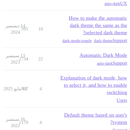
UX
auto-dark
How to make the automatic
dark theme the same as the
14 ديسمبر
595
10
2024
selected dark theme?
Support
dark-mode-toggle
,
dark-theme
Automatic Dark Mode
13 سبتمبر
1734
22
2023
Support
auto-dark
Explanation of dark mode, how
to select it, and how to enable
4
11 مايو 2025
967
switching
Users
Default theme based on user's
16 سبتمبر
system?
1170
4
2022