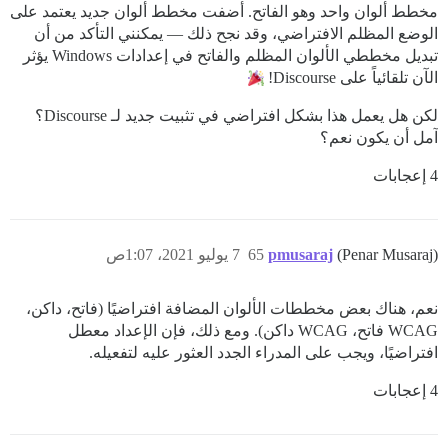
مخطط ألوان واحد وهو الفاتح. أضفت مخطط ألوان جديد يعتمد على
الوضع المظلم الافتراضي، وقد نجح ذلك — يمكنني التأكد من أن
تبديل مخططي الألوان المظلم والفاتح في إعدادات Windows يؤثر
الآن تلقائياً على Discourse!
لكن هل يعمل هذا بشكل افتراضي في تثبيت جديد لـ Discourse؟
آمل أن يكون نعم؟
4 إعجابات
(Penar Musaraj)
pmusaraj
65
7 يوليو 2021، 1:07ص
نعم، هناك بعض مخططات الألوان المضافة افتراضيًا (فاتح، داكن،
WCAG فاتح، WCAG داكن). ومع ذلك، فإن الإعداد معطل
افتراضيًا، ويجب على المدراء الجدد العثور عليه لتفعيله.
4 إعجابات