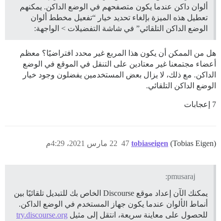
ألوان داكن عندما يكون متصفحهم في الوضع الداكن. يمكنهم
تعطيل هذه الميزة بإلغاء تحديد خيار “تفعيل مخطط ألوان
الوضع الداكن التلقائي” في شاشة التفضيلات > الواجهة:
هل من الممكن أن يكون هذا المربع غير محدد افتراضيًا؟ معظم
أعضاء مجتمعنا غير معتادين على التنقل في الموقع في الوضع
الداكن. مع ذلك، لا يزال بعض المستخدمين يفضلون وجود خيار
الوضع الداكن التلقائي.
7 إعجابات
(Tobias Eigen)
tobiaseigen
47
22 مارس 2021، 4:29م
pmusaraj:
يمكنك الآن إعداد موقع Discourse الخاص بك للتبديل تلقائيًا بين
أنماط الألوان عندما يكون جهاز المستخدم في الوضع الداكن.
للحصول على معاينة سريعة، انتقل إلى مثيل
try.discourse.org