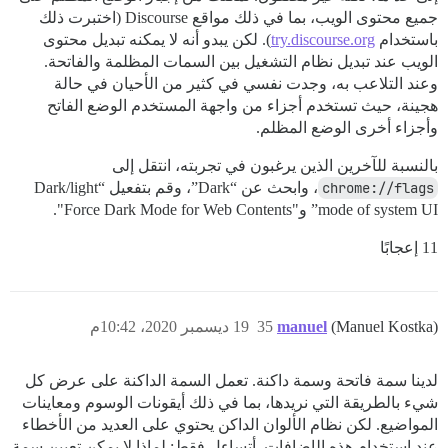
جميع محتوى الويب، بما في ذلك مواقع Discourse (اختبرت ذلك
باستخدام
try.discourse.org
). لكن يبدو أنه لا يمكنه تبديل محتوى
الويب عند تبديل نظام التشغيل بين السمات المظلمة والفاتحة.
وعند التلاعب به، وجدت نفسي في كثير من الأحيان في حالة
هجينة، حيث تستخدم أجزاء من واجهة المستخدم الوضع الفاتح
وأجزاء أخرى الوضع المظلم.
بالنسبة للآخرين الذين يرغبون في تجربته، انتقل إلى
chrome://flags
، وابحث عن “Dark”، وقم بتفعيل “Dark/light
mode of system UI” و"Force Dark Mode for Web Contents".
11 إعجابًا
(Manuel Kostka)
manuel
35
19 ديسمبر 2020، 10:42م
لدينا سمة فاتحة وسمة داكنة. تعمل السمة الداكنة على عرض كل
شيء بالطريقة التي نريدها، بما في ذلك أيقونات الوسوم ومعاينات
المواضيع. لكن نظام الألوان الداكن يحتوي على العديد من الأخطاء
عند استخدام هذه الإضافات. أتساءل فقط: لماذا لا يمكن تعيين سمة