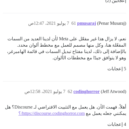
إعجابَين (2)
(Penar Musaraj)
pmusaraj
61
7 يوليو 2021، 12:47ص
نعم، لا يزال هذا غير مفعّل على Meta لأن لدينا العديد من السمات
المفعّلة هنا، وكل منها مصمم للعمل مع مخطط ألوان محدد.
بالإضافة إلى ذلك، لدينا مفتاح تبديل السمات في قائمة الهامبرغر،
وهو لا يتوافق جيدًا مع مخططات الألوان.
5 إعجابات
(Jeff Atwood)
codinghorror
62
7 يوليو 2021، 12:58ص
أهلاً، فهمت الآن. هل يعمل مع التثبيت الافتراضي لـ Discourse؟ هل
يمكنني جعله يعمل مع
https://discourse.codinghorror.com/؟
4 إعجابات