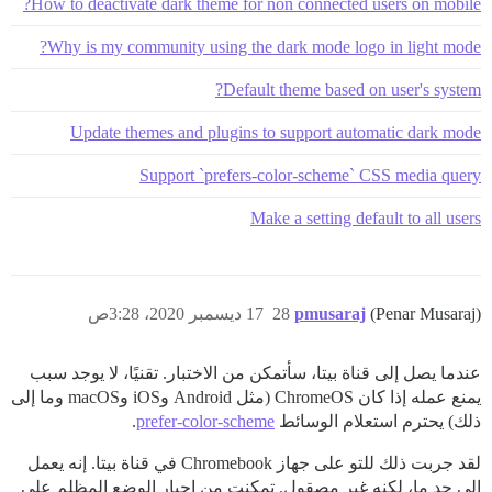
How to deactivate dark theme for non connected users on mobile?
Why is my community using the dark mode logo in light mode?
Default theme based on user's system?
Update themes and plugins to support automatic dark mode
Support `prefers-color-scheme` CSS media query
Make a setting default to all users
(Penar Musaraj)
pmusaraj
28
17 ديسمبر 2020، 3:28ص
عندما يصل إلى قناة بيتا، سأتمكن من الاختبار. تقنيًا، لا يوجد سبب
يمنع عمله إذا كان ChromeOS (مثل Android وiOS وmacOS وما إلى
ذلك) يحترم استعلام الوسائط
prefer-color-scheme
.
لقد جربت ذلك للتو على جهاز Chromebook في قناة بيتا. إنه يعمل
إلى حد ما، لكنه غير مصقول. تمكنت من إجبار الوضع المظلم على