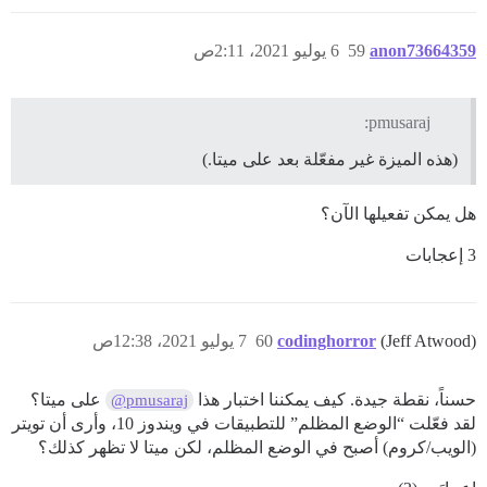
anon73664359
59
6 يوليو 2021، 2:11ص
pmusaraj:
(هذه الميزة غير مفعّلة بعد على ميتا.)
هل يمكن تفعيلها الآن؟
3 إعجابات
(Jeff Atwood)
codinghorror
60
7 يوليو 2021، 12:38ص
حسناً، نقطة جيدة. كيف يمكننا اختبار هذا
على ميتا؟
@pmusaraj
لقد فعّلت “الوضع المظلم” للتطبيقات في ويندوز 10، وأرى أن تويتر
(الويب/كروم) أصبح في الوضع المظلم، لكن ميتا لا تظهر كذلك؟