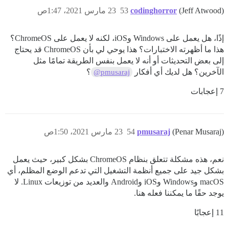
(Jeff Atwood)
codinghorror
53
23 مارس 2021، 1:47ص
إذًا، هل يعمل على Windows وiOS، لكنه لا يعمل على ChromeOS؟
هذا ما أظهرته الاختبارات؟ هذا يوحي لي بأن ChromeOS قد يحتاج
إلى بعض التحديثات أو أنه لا يعمل بنفس الطريقة تمامًا مثل
الآخرين؟ هل لديك أي أفكار
؟
@pmusaraj
7 إعجابات
(Penar Musaraj)
pmusaraj
54
23 مارس 2021، 1:50ص
نعم، هذه مشكلة تتعلق بنظام ChromeOS بشكل كبير، حيث يعمل
بشكل جيد على جميع أنظمة التشغيل التي تدعم الوضع المظلم، أي
macOS وWindows وiOS وAndroid والعديد من توزيعات Linux. لا
يوجد حقًا ما يمكننا فعله هنا.
11 إعجابًا