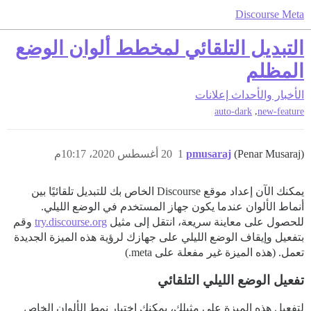
Discourse Meta
التبديل التلقائي لمخطط ألوان الوضع
المظلم
الأخبار والأحداث
إعلانات
,
auto-dark
new-feature
(Penar Musaraj)
pmusaraj
1
20 أغسطس 2020، 10:17م
يمكنك الآن إعداد موقع Discourse الخاص بك للتبديل تلقائيًا بين
أنماط الألوان عندما يكون جهاز المستخدم في الوضع الليلي.
للحصول على معاينة سريعة، انتقل إلى مثيل
try.discourse.org
وقم
بتفعيل وإيقاف الوضع الليلي على جهازك لرؤية هذه الميزة الجديدة
تعمل. (هذه الميزة غير مفعلة على meta.)
تفعيل الوضع الليلي التلقائي
لتفعيل هذه الميزة على مثيلك، يمكنك اختيار نمط الألوان الخاص