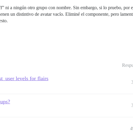
taff” ni a ningún otro grupo con nombre. Sin embargo, si lo pruebo, por 
enen un distintivo de avatar vacío. Eliminé el componente, pero lamen
esto.
Respu
t_user levels for flairs
oups?
4