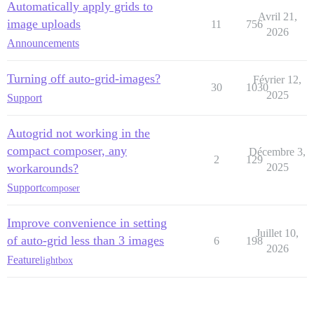
Automatically apply grids to
Avril 21,
image uploads
11
756
2026
Announcements
Turning off auto-grid-images?
Février 12,
30
1030
2025
Support
Autogrid not working in the
compact composer, any
Décembre 3,
2
129
workarounds?
2025
Support
composer
Improve convenience in setting
Juillet 10,
of auto-grid less than 3 images
6
198
2026
Feature
lightbox