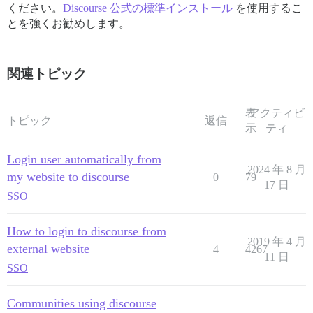
ください。
Discourse 公式の標準インストール
を使用するこ
とを強くお勧めします。
関連トピック
表
アクティビ
トピック
返信
示
ティ
Login user automatically from
2024 年 8 月
my website to discourse
0
79
17 日
SSO
How to login to discourse from
2019 年 4 月
external website
4
4267
11 日
SSO
Communities using discourse