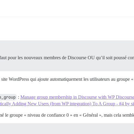
 défaut pour les nouveaux membres de Discourse OU qu’il soit poussé 
 site WordPress qui ajoute automatiquement les utilisateurs au groupe « 
e_group
:
Manage group membership in Discourse with WP Discour
ically Adding New Users (from WP integration) To A Group - #4 by 
mmé le groupe « niveau de confiance 0 » en « Général », mais cela sembl