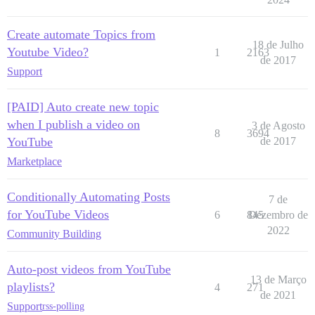
Create automate Topics from
18 de Julho
Youtube Video?
1
2163
de 2017
Support
[PAID] Auto create new topic
when I publish a video on
3 de Agosto
8
3694
YouTube
de 2017
Marketplace
Conditionally Automating Posts
7 de
for YouTube Videos
6
845
Dezembro de
2022
Community Building
Auto-post videos from YouTube
13 de Março
playlists?
4
271
de 2021
Support
rss-polling