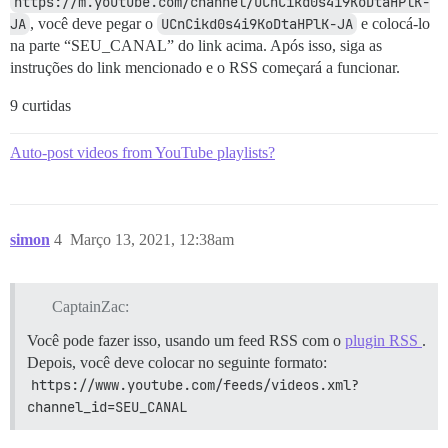
https://m.youtube.com/channel/UCnCikd0s4i9KoDtaHPlK-
JA
, você deve pegar o
UCnCikd0s4i9KoDtaHPlK-JA
e colocá-lo
na parte “SEU_CANAL” do link acima. Após isso, siga as
instruções do link mencionado e o RSS começará a funcionar.
9 curtidas
Auto-post videos from YouTube playlists?
simon
4
Março 13, 2021, 12:38am
CaptainZac:
Você pode fazer isso, usando um feed RSS com o
plugin RSS
.
Depois, você deve colocar no seguinte formato:
https://www.youtube.com/feeds/videos.xml?
channel_id=SEU_CANAL