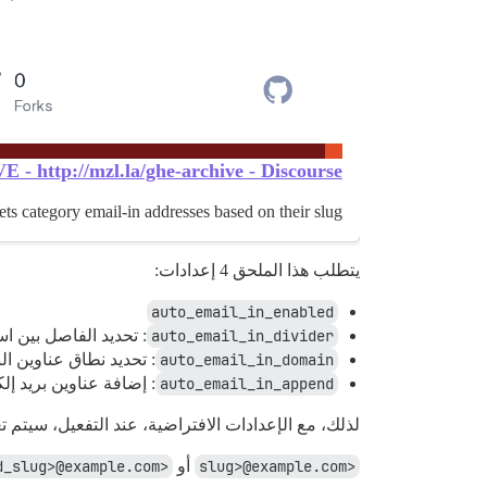
 http://mzl.la/ghe-archive - Discourse...
ts category email-in addresses based on their slug
يتطلب هذا الملحق 4 إعدادات:
auto_email_in_enabled
auto_email_in_divider
: تحديد الفاصل بين اسم فئة رئيسي
auto_email_in_domain
: تحديد نطاق عناوين الب
auto_email_in_append
: إضافة عناوين بريد إلك
لذلك، مع الإعدادات الافتراضية، عند التفعيل، سيتم تع
<slug>@example.com
أو
<parent_slug>+<child_slug>@example.com