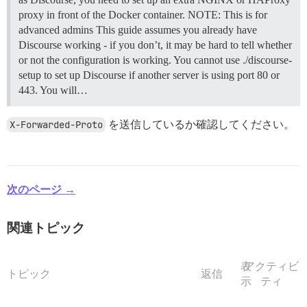
proxy in front of the Docker container.
NOTE: This is for
advanced admins This guide assumes you already have
Discourse working - if you don’t, it may be hard to tell whether
or not the configuration is working. You cannot use ./discourse-
setup to set up Discourse if another server is using port 80 or
443. You will…
X-Forwarded-Proto
を送信しているか確認してください。
次のページ →
関連トピック
表
アクティビ
トピック
返信
示
ティ