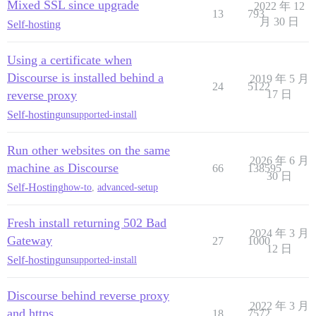
Mixed SSL since upgrade
2022 年 12
13
793
月 30 日
Self-hosting
Using a certificate when
Discourse is installed behind a
2019 年 5 月
24
5122
reverse proxy
17 日
Self-hosting
unsupported-install
Run other websites on the same
2026 年 6 月
machine as Discourse
66
138595
30 日
Self-Hosting
how-to
,
advanced-setup
Fresh install returning 502 Bad
2024 年 3 月
Gateway
27
1000
12 日
Self-hosting
unsupported-install
Discourse behind reverse proxy
2022 年 3 月
and https
18
7572