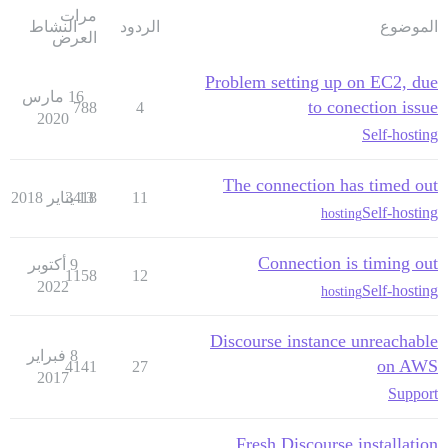
مرات
الموضوع
الردود
النشاط
العرض
Problem setting up on EC2, due
16 مارس
to conection issue
788
4
2020
Self-hosting
The connection has timed out
11
13 يناير 2018
3418
Self-hosting
hosting
Connection is timing out
9 أكتوبر
1158
12
2022
Self-hosting
hosting
Discourse instance unreachable
8 فبراير
on AWS
4141
27
2017
Support
Fresh Discourse installation