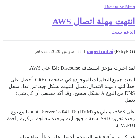
Discourse Meta
انتهت مهلة اتصال AWS
الدعم
تثبيت
(Patryk G)
papertrail-ai
1
18 مارس 2020، 6:52ص
لقد اخترت مؤخرًا استضافة Discourse ذاتيًا على AWS.
اتبعت جميع التعليمات الموجودة في صفحة GitHub. أحصل على
خطأ انتهاء مهلة الاتصال. تعمل التثبيت بشكل جيد. تم إعداد سجل
DNS من النوع A بشكل صحيح، وقد أكد مضيفي أن كل شيء
يعمل.
على AWS، مثيلي هو Ubuntu Server 18.04 LTS (HVM) مع نوع
وحدة تخزين SSD بسعة 2 جيجابايت ووحدة معالجة مركزية واحدة
(1vCPU).
في كل مرة أفتح فيها الصفحة، أحصل على خطأ انتهاء مهلة