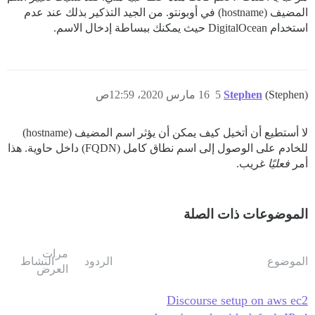
المضيف (hostname) في أوبونتو. من الجيد التذكير بذلك عند عدم
استخدام DigitalOcean حيث يمكنك ببساطة إدخال الاسم.
(Stephen)
Stephen
5
16 مارس 2020، 12:59ص
لا أستطيع أن أتخيل كيف يمكن أن يؤثر اسم المضيف (hostname)
للخادم على الوصول إلى اسم نطاق كامل (FQDN) داخل حاوية. هذا
أمر
فعليًا
غريب.
الموضوعات ذات الصلة
مرات
الموضوع
الردود
النشاط
العرض
Discourse setup on aws ec2