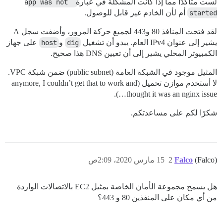
لست متأكدًا مما إذا كانت المشكلة في عبارة
app was not 
started
أم لأن الخادم غير قابل للوصول.
لقد فتحت المنافذ 80 و443 لجميع حركة المرور، وأضفت سجل A
يشير إلى عنوان IPv4 العام. يبدو أن تشغيل
dig
و
host
على جهاز
الكمبيوتر المحلي يشير إلى أن تعيين DNS هذا صحيح.
المثيل موجود في الشبكة العامة (public subnet) ضمن شبكة VPC.
لا أستخدم موازن تحميل (anymore, I couldn’t get that to work and
thought it was an nginx issue…).
شكرًا لكم على مساعدتكم.
(Falco)
Falco
2
15 مارس 2020، 2:09ص
هل يسمح مجموعة الأمان الخاصة بمثيل EC2 بالاتصالات الواردة
من أي مكان على المنفذين 80 و 443؟