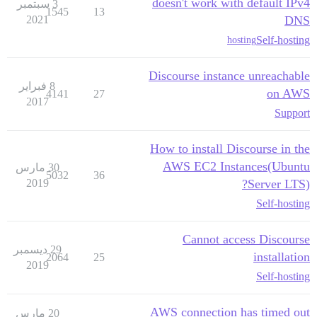
doesn't work with default IPv4
3 سبتمبر
1545
13
2021
DNS
Self-hosting
hosting
Discourse instance unreachable
8 فبراير
on AWS
4141
27
2017
Support
How to install Discourse in the
AWS EC2 Instances(Ubuntu
30 مارس
5032
36
2019
Server LTS)?
Self-hosting
Cannot access Discourse
29 ديسمبر
installation
2064
25
2019
Self-hosting
AWS connection has timed out
20 مارس