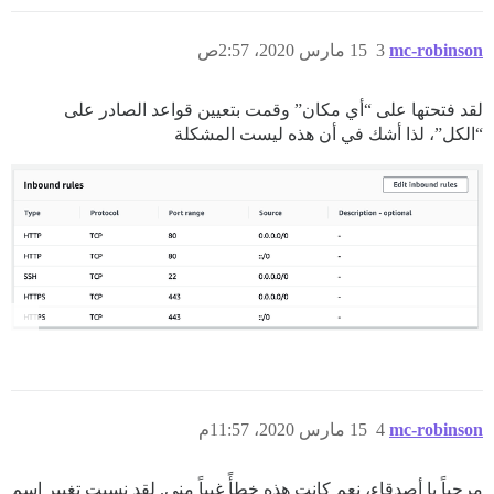
mc-robinson
3
15 مارس 2020، 2:57ص
لقد فتحتها على “أي مكان” وقمت بتعيين قواعد الصادر على
“الكل”، لذا أشك في أن هذه ليست المشكلة
mc-robinson
4
15 مارس 2020، 11:57م
مرحباً يا أصدقاء، نعم كانت هذه خطأً غبياً مني. لقد نسيت تغيير اسم