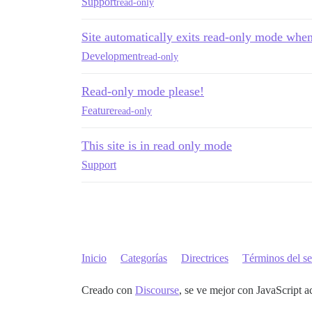
Support
read-only
Site automatically exits read-only mode when
Development
read-only
Read-only mode please!
Feature
read-only
This site is in read only mode
Support
Inicio
Categorías
Directrices
Términos del se
Creado con
Discourse
, se ve mejor con JavaScript a