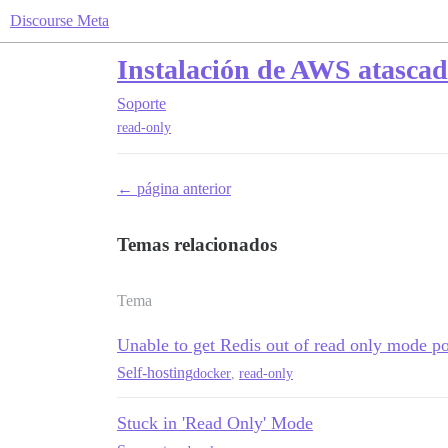
Discourse Meta
Instalación de AWS atascad
Soporte
read-only
← página anterior
Temas relacionados
Tema
Unable to get Redis out of read only mode p
Self-hosting
docker
,
read-only
Stuck in 'Read Only' Mode