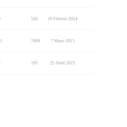
9
526
29 Febrero 2024
0
7689
7 Mayo 2015
2
195
25 Abril 2025