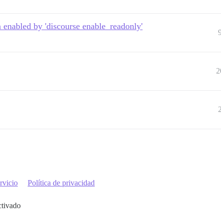
 enabled by 'discourse enable_readonly'
2
rvicio
Política de privacidad
ctivado