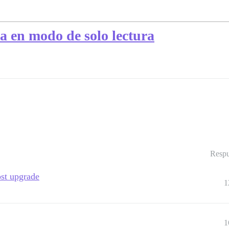
a en modo de solo lectura
Respu
ost upgrade
1
1