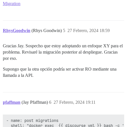
Migration
RhysGoodwin
(Rhys Goodwin)
5
27 Febrero, 2024 18:59
Gracias Jay. Sospecho que estoy adoptando un enfoque XY para el
problema. Revisaré la migración posterior al despliegue. Gracias
por eso.
Supongo que la otra opción podría ser activar RO mediante una
llamada a la API.
pfaffman
(Jay Pfaffman)
6
27 Febrero, 2024 19:11
- name: post migrations

  shell: "docker exec  {{ discourse_yml }} bash -c 'r