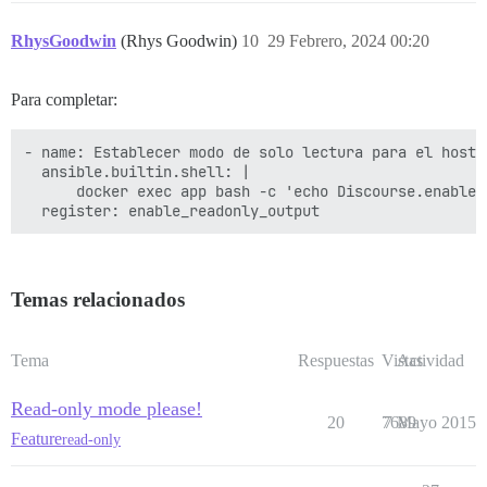
RhysGoodwin
(Rhys Goodwin)
10
29 Febrero, 2024 00:20
Para completar:
- name: Establecer modo de solo lectura para el host d
  ansible.builtin.shell: |

      docker exec app bash -c 'echo Discourse.enable_
Temas relacionados
Tema
Respuestas
Vistas
Actividad
Read-only mode please!
20
7689
7 Mayo 2015
Feature
read-only