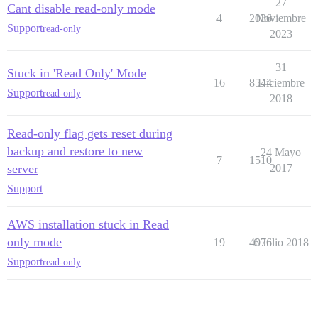
27
Cant disable read-only mode
4
2036
Noviembre
Support
read-only
2023
31
Stuck in 'Read Only' Mode
16
8544
Diciembre
Support
read-only
2018
Read-only flag gets reset during
backup and restore to new
24 Mayo
7
1510
server
2017
Support
AWS installation stuck in Read
only mode
19
4076
6 Julio 2018
Support
read-only