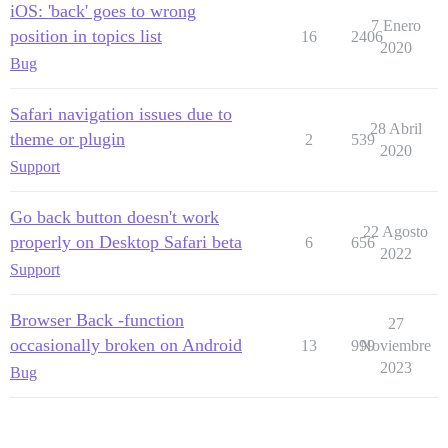
iOS: 'back' goes to wrong
7 Enero
position in topics list
16
2406
2020
Bug
Safari navigation issues due to
28 Abril
theme or plugin
2
539
2020
Support
Go back button doesn't work
22 Agosto
properly on Desktop Safari beta
6
656
2022
Support
Browser Back -function
27
occasionally broken on Android
13
999
Noviembre
2023
Bug