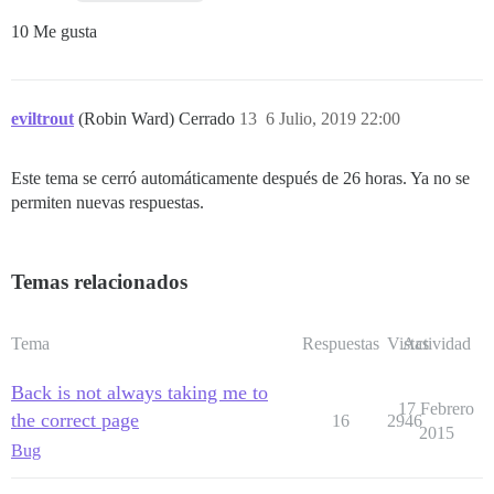
10 Me gusta
eviltrout
(Robin Ward) Cerrado
13
6 Julio, 2019 22:00
Este tema se cerró automáticamente después de 26 horas. Ya no se
permiten nuevas respuestas.
Temas relacionados
Tema
Respuestas
Vistas
Actividad
Back is not always taking me to
17 Febrero
the correct page
16
2946
2015
Bug