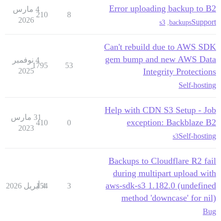
Error uploading backup to B2
4 مارس
210
8
2026
Support
s3
,
backups
/var/www/discourse/vendor/bundle/ruby/3.3.0/gems/sidekiq-6.5.12/lib/sidekiq/component.rb:17:in `block in safe_thread'

Can't rebuild due to AWS SDK
gem bump and new AWS Data
4 نوفمبر
1795
53
2025
Integrity Protections
Self-hosting
Help with CDN S3 Setup - Job
31 مارس
exception: Backblaze B2
410
0
2023
Self-hosting
s3
Backups to Cloudflare R2 fail
during multipart upload with
aws-sdk-s3 1.182.0 (undefined
3
4 أبريل 2026
154
method 'downcase' for nil)
Bug