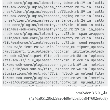
على 3.5.0.beta2-dev
(424da95128bd2e92c4d8e42baf65a947602e9c68)