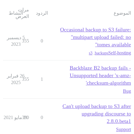
مرات
الموضوع
الردود
النشاط
العرض
Occasional backup to S3 failure:
"multipart upload failed: no
5 ديسمبر
355
0
2023
tomes available"
Self-hosting
s3
,
backups
Backblaze B2 backup fails -
Unsupported header 'x-amz-
26 فبراير
355
1
2025
checksum-algorithm'
Bug
Can't upload backup to S3 after
upgrading discourse to
0
21 مايو 2021
390
2.8.0.beta1
Support