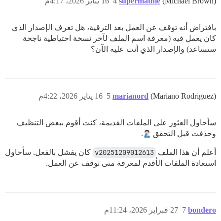
(Michael Brown)
supermathie
4
16 يناير 2026، 4:17م
بافتراض أنه توقف عن العمل بعد الترقية، هل تعرف الإصدار الذي
كان يعمل فيه (معرفة اسم الملف لآخر نسخة احتياطية ناجحة
ستساعد) والإصدار الذي أنت عليه الآن؟
(Mariano Rodriguez)
marianord
5
16 يناير 2026، 4:22م
سأحاول العثور على الملفات القديمة، كنت أقوم ببعض التنظيف
وحذفت قبل التحقق
.
أعلم أن هذا الملف
v20251209012613
كان يفشل بالفعل. سأحاول
استعادة الملفات الأقدم لمعرفة متى توقف عن العمل.
bondero
7
27 فبراير 2026، 11:24م