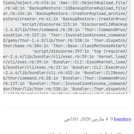
bondero
9
4 مارس 2026، 3:01ص