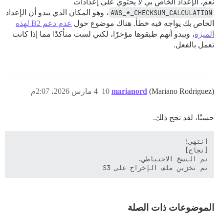
نعم، الإعداد الخاص بي لا يحتوي على إعدادات
AWS_*_CHECKSUM_CALCULATION
، وهو المكان الذي يبدو أن الإعداد
الخاص بك يواجه فيه خطأ. هناك موضوع حول
عدم دعم B2 لهذه
الميزة
، ويبدو أنهم طبقوها مؤخرًا، لكني لست متأكدًا مما إذا كانت
تعمل بالفعل.
[FAILED]

(Mariano Rodriguez)
marianord
10
4 مارس 2026، 2:07م
حسنًا، لقد نجح ذلك.
تم تخزين ملف الإخراج على S3

الموضوعات ذات الصلة