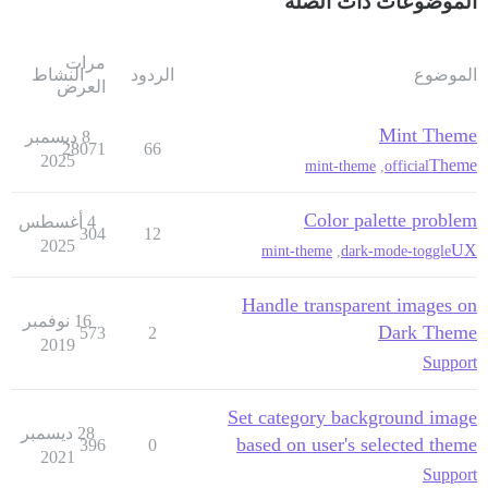
الموضوعات ذات الصلة
مرات
الموضوع
الردود
النشاط
العرض
Mint Theme
8 ديسمبر
28071
66
2025
Theme
mint-theme
,
official
Color palette problem
4 أغسطس
304
12
2025
UX
mint-theme
,
dark-mode-toggle
Handle transparent images on
16 نوفمبر
Dark Theme
573
2
2019
Support
Set category background image
28 ديسمبر
based on user's selected theme
396
0
2021
Support