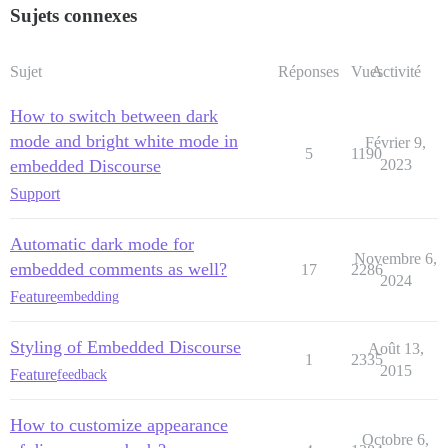
Sujets connexes
Sujet
Réponses
Vues
Activité
How to switch between dark
mode and bright white mode in
Février 9,
5
1190
embedded Discourse
2023
Support
Automatic dark mode for
Novembre 6,
embedded comments as well?
17
2286
2024
Feature
embedding
Styling of Embedded Discourse
Août 13,
1
2335
2015
Feature
feedback
How to customize appearance
Octobre 6,