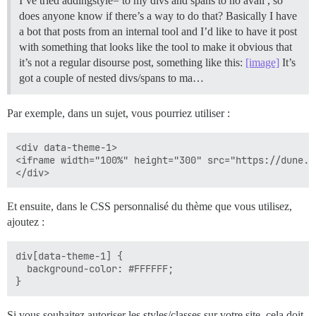
I’ve tried addingstyle= to my divs and spans to no avail , so
does anyone know if there’s a way to do that? Basically I have
a bot that posts from an internal tool and I’d like to have it post
with something that looks like the tool to make it obvious that
it’s not a regular disourse post, something like this:
[image]
It’s
got a couple of nested divs/spans to ma…
Par exemple, dans un sujet, vous pourriez utiliser :
<div data-theme-1>

<iframe width="100%" height="300" src="https://dune.c
Et ensuite, dans le CSS personnalisé du thème que vous utilisez,
ajoutez :
div[data-theme-1] {

  background-color: #FFFFFF;

Si vous souhaitez autoriser les styles/classes sur votre site, cela doit