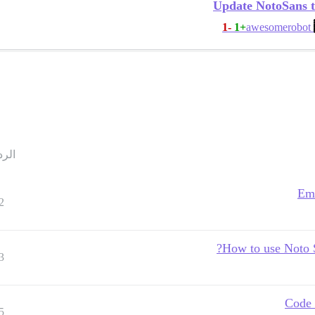
Update NotoSans to
-1
+1
awesomerobot
الرد
Emb
2
How to use Noto S
3
Code 
5