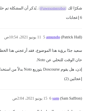
شكرًا لك
. يُذكر أن المشكلة تم ح
@awesomerobot
6 إعجابات
(Patrick Hall)
amundo
5
11 يونيو 2021، 10:54ص
سعيد جدًا برؤية هذا الموضوع، فقد أزعجني هذا الخط 
حان الوقت للتخلي عن Noto.
إذن، هل يقوم Doscourse بتوزيع Noto بدلاً من استخدام خط الويب؟
إعجابَين (2)
(Sam Saffron)
sam
6
15 يونيو 2021، 2:04ص