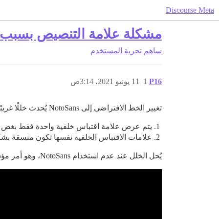
Discourse Meta
مشكلة علامة التنصيص بسبب
ساهم
تجربة المستخدم
P16
1
11 يونيو 2021، 3:14ص
تغيير الخط الافتراضي إلى NotoSans يُحدث خللًا غريبًا حيث لا يتم عرض علامات الاقتباس الخلفية (backticks) بشكل صحيح في أي مربع نص (انظر الفيديو أدناه للمرجع):
يتم عرض علامة اقتباس خلفية واحدة فقط بغض الن
علامات الاقتباس الخلفية نفسها تكون منسقة بش
يُحل الخلل عند عدم استخدام NotoSans، وهو أمر مؤسف لأنها خط جميل