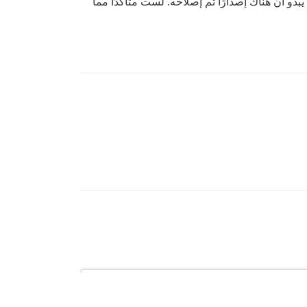
م بإعادة توزيع الخطوط الموجودة في مكتبة discourse fonts الخاصة بنا. بناءً على قراءتي للموضوع الطويل على GitHub، يبدو أن هناك إصدارًا تم إصلاحه. لست متأكدًا مما