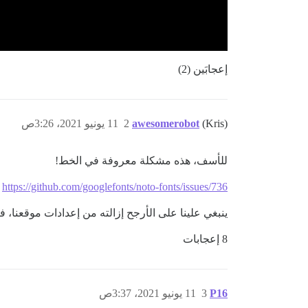
إعجابَين (2)
(Kris)
awesomerobot
2
11 يونيو 2021، 3:26ص
للأسف، هذه مشكلة معروفة في الخط!
https://github.com/googlefonts/noto-fonts/issues/736
ينبغي علينا على الأرجح إزالته من إعدادات موقعنا، فنحن نمتلك بالفعل خط Open Sans، وهو مشابه 
8 إعجابات
P16
3
11 يونيو 2021، 3:37ص