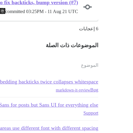
 fix backticks, bump version (#7)
committed
03:25PM - 11 Aug 21 UTC
6 إعجابات
الموضوعات ذات الصلة
الموضوع
edding backticks twice collapses whitespace
Bug
markdown-it-review
ans for posts but Sans UI for everything else?
Support
areas use different font with different spacing