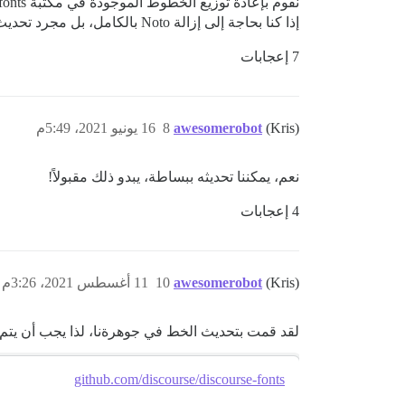
إذا كنا بحاجة إلى إزالة Noto بالكامل، بل مجرد تحديث الخط، مع ترك القرار النهائي لـ
7 إعجابات
(Kris)
awesomerobot
8
16 يونيو 2021، 5:49م
نعم، يمكننا تحديثه ببساطة، يبدو ذلك مقبولاً!
4 إعجابات
(Kris)
awesomerobot
10
11 أغسطس 2021، 3:26م
لقد قمت بتحديث الخط في جوهرةنا، لذا يجب أن يتم ا
github.com/discourse/discourse-fonts