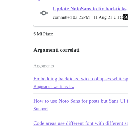
Update NotoSans to fix backticks
committed
03:25PM - 11 Aug 21 UTC
6 Mi Piace
Argomenti correlati
Argomento
Embedding backticks twice collapses whites
Bug
markdown-it-review
How to use Noto Sans for posts but Sans UI f
Support
Code areas use different font with different s