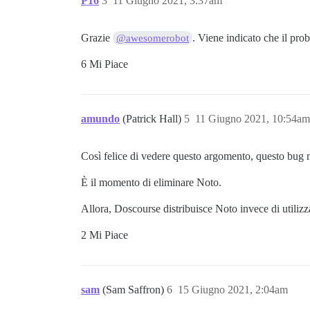
P16
3
11 Giugno 2021, 3:37am
Grazie
. Viene indicato che il prob
@awesomerobot
6 Mi Piace
amundo
(Patrick Hall)
5
11 Giugno 2021, 10:54am
Così felice di vedere questo argomento, questo bug m
È il momento di eliminare Noto.
Allora, Doscourse distribuisce Noto invece di utilizz
2 Mi Piace
sam
(Sam Saffron)
6
15 Giugno 2021, 2:04am