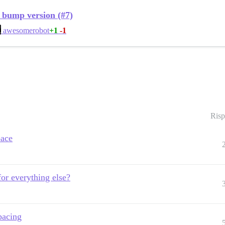
, bump version (#7)
+1
-1
awesomerobot
Risp
pace
or everything else?
pacing