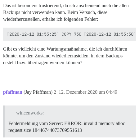
Removing '.tar' leftovers...

Das ist besonders frustrierend, da ich anscheinend auch die alten
Marking backup as finished...

Backups nicht verwenden kann. Beim Versuch, diese
Refreshing disk stats...

wiederherzustellen, erhalte ich folgenden Fehler:
Notifying 'system' of the end of the backup...

Finished!

Gibt es vielleicht eine Wartungsmaßnahme, die ich durchführen
könnte, um den Zustand wiederherzustellen, in dem Backups
erstellt bzw. übertragen werden können?
pfaffman
(Jay Pfaffman)
2
12. Dezember 2020 um 04:49
wincenworks:
Fehlermeldung vom Server: ERROR: invalid memory alloc
request size 18446744073709551613