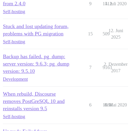
from 2.4.0
9
1512
4. Juli 2020
Self-hosting
Stuck and lost updating forum,
12. Juni
problems with PG migration
15
509
2025
Self-hosting
Backup has failed. pg_dump:
server version: 9.6.3; pg_dump
2. Dezember
7
9163
version: 9.5.10
2017
Development
When rebuild, Discourse
removes PostGreSQL 10 and
6
1088
8. Mai 2020
reinstalls version 9.5
Self-hosting