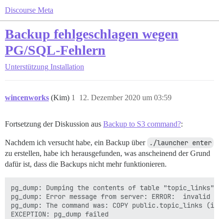
Discourse Meta
Backup fehlgeschlagen wegen
PG/SQL-Fehlern
Unterstützung
Installation
wincenworks
(Kim)
1
12. Dezember 2020 um 03:59
Fortsetzung der Diskussion aus
Backup to S3 command?
:
Nachdem ich versucht habe, ein Backup über
./launcher enter
zu erstellen, habe ich herausgefunden, was anscheinend der Grund
dafür ist, dass die Backups nicht mehr funktionieren.
pg_dump: Dumping the contents of table "topic_links" 
pg_dump: Error message from server: ERROR:  invalid m
pg_dump: The command was: COPY public.topic_links (id
EXCEPTION: pg_dump failed
