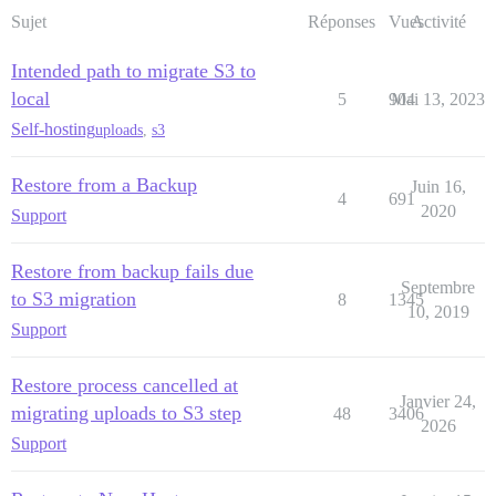
Suppression du répertoire temporaire '/var/www/discou
Sujet
Réponses
Vues
Activité
Réactivation de sidekiq...

Marquage de la restauration comme terminée...

Intended path to migrate S3 to
Notification au système de la fin de la restauration..
Terminé !

local
5
904
Mai 13, 2023
[ÉCHÉC]

Self-hosting
uploads
,
s3
Restore from a Backup
Juin 16,
4
691
2020
Support
Restore from backup fails due
Septembre
to S3 migration
8
1345
10, 2019
Support
Restore process cancelled at
Janvier 24,
migrating uploads to S3 step
48
3406
2026
Support