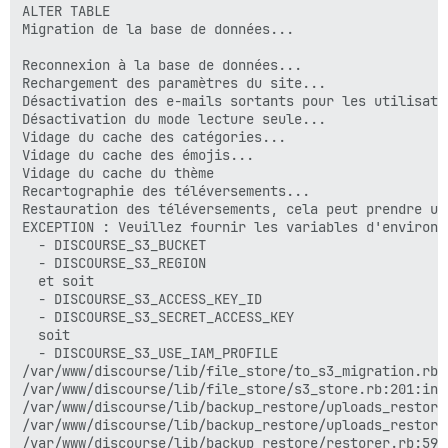
ALTER TABLE

Migration de la base de données...

Reconnexion à la base de données...

Rechargement des paramètres du site...

Désactivation des e-mails sortants pour les utilisate
Désactivation du mode lecture seule...

Vidage du cache des catégories...

Vidage du cache des émojis...

Vidage du cache du thème

Recartographie des téléversements...

Restauration des téléversements, cela peut prendre un 
EXCEPTION : Veuillez fournir les variables d'environne
  - DISCOURSE_S3_BUCKET

  - DISCOURSE_S3_REGION

  et soit

  - DISCOURSE_S3_ACCESS_KEY_ID

  - DISCOURSE_S3_SECRET_ACCESS_KEY

  soit

  - DISCOURSE_S3_USE_IAM_PROFILE

/var/www/discourse/lib/file_store/to_s3_migration.rb:
/var/www/discourse/lib/file_store/s3_store.rb:201:in `
/var/www/discourse/lib/backup_restore/uploads_restore
/var/www/discourse/lib/backup_restore/uploads_restore
/var/www/discourse/lib/backup_restore/restorer.rb:59:i