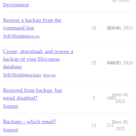
Development
Restore a backup from the
command line
18
22334
Mai 18, 2025
Self-Hosting
how-to
Create, download, and restore a
backup of your Discourse
25
24928
Mai 29, 2026
database
Self-Hosting
backups
,
how-to
Restored from backup, but
Avril 16,
email disabled?
3
1085
2022
Support
Backups - which email?
Mars 26,
12
212
2025
Support