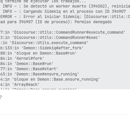
q termine de ejecutar los trabajos...

 INFO – : Se detectó un worker muerto (394502), reinicia
 INFO – : Cargando Sidekiq en el proceso con ID 396907

ERROR – : Error al iniciar Sidekiq: [Discourse::Utils::C
ad para 396907 (ID de proceso): Permiso denegado

7:in 'Discourse::Utils::CommandRunner#execute_command'

3:in 'Discourse::Utils::CommandRunner#exec'

:in 'Discourse::Utils.execute_command'

b:133:in 'Demon::Sidekiq#after_fork'

88:in 'bloque en Demon::Base#run'

84:in 'Kernel#fork'

84:in 'Demon::Base#run'

77:in 'Demon::Base#start'

63:in 'Demon::Base#ensure_running'

4:in 'bloque en Demon::Base.ensure_running'

4:in 'Array#each'

4:in 'Demon::Base.ensure_running'

nf.rb:136:in 'bloque (2 niveles) en Pitchfork::Configura
?
quema discourse_functions...

puede tardar un rato)
