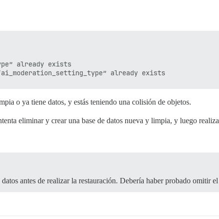
pe” already exists

pe" ya existe

i_moderation_setting_type" ya existe

database_restorer.rb:95:in 'BackupRestore::DatabaseResto
database_restorer.rb:26:in 'BackupRestore::DatabaseResto
mpia o ya tiene datos, y estás teniendo una colisión de objetos.
restorer.rb:61:in 'BackupRestore::Restorer#run'

_restore.rb:20:in 'Object#restore'

ntenta eliminar y crear una base de datos nueva y limpia, y luego realiza
_restore.rb:33:in 'bloque en '

_restore.rb:4:in 'Kernel#fork'

_restore.rb:4:in ''

se_functions...

e datos antes de realizar la restauración. Debería haber probado omitir e
space/discourse/tmp/restores/default/2026-04-29-211652'.
...

stauración...
