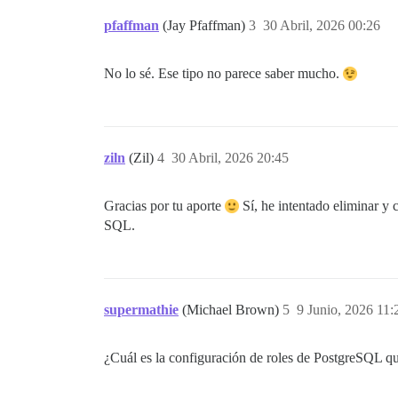
I, [2026-04-29T21:17:01.099411 #397017] 
E, [2026-04-29T21:17:01.108527 #397017] 
pfaffman
(Jay Pfaffman)
3
30 Abril, 2026 00:26
renice: no se pudo establecer la priorid
/workspace/discourse/lib/discourse.rb:17
No lo sé. Ese tipo no parece saber mucho.
/workspace/discourse/lib/discourse.rb:14
/workspace/discourse/lib/discourse.rb:33
/workspace/discourse/lib/demon/sidekiq.r
/workspace/discourse/lib/demon/base.rb:1
/workspace/discourse/lib/demon/base.rb:1
ziln
(Zil)
4
30 Abril, 2026 20:45
/workspace/discourse/lib/demon/base.rb:1
/workspace/discourse/lib/demon/base.rb:1
/workspace/discourse/lib/demon/base.rb:9
Gracias por tu aporte
Sí, he intentado eliminar y
/workspace/discourse/lib/demon/sidekiq.r
SQL.
/workspace/discourse/lib/demon/sidekiq.r
/workspace/discourse/lib/demon/sidekiq.r
/workspace/discourse/config/pitchfork.co
¡Finalizado!

[FALLIDO]

supermathie
(Michael Brown)
5
9 Junio, 2026 11:
¿Cuál es la configuración de roles de PostgreSQL que