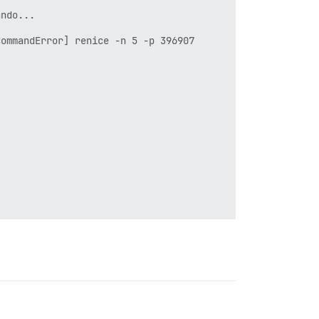
ndo...

ommandError] renice -n 5 -p 396907

tor#load'
