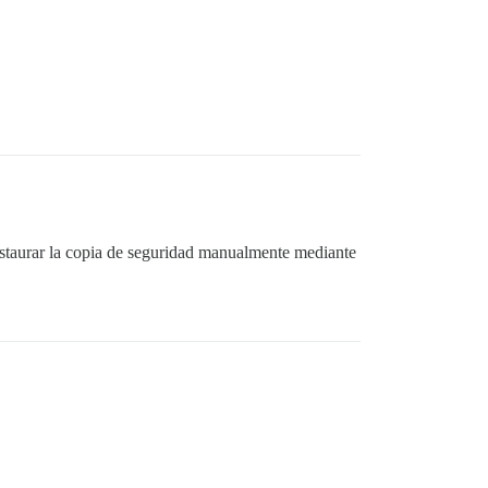
ommandError] renice -n 5 -p 397017

restaurar la copia de seguridad manualmente mediante
tor#load'
