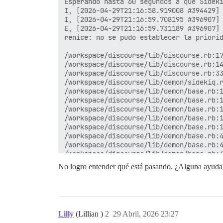
Esperando hasta 60 segundos a que Sideki
I, [2026-04-29T21:16:58.919008 #394429] 
I, [2026-04-29T21:16:59.708195 #396907] 
E, [2026-04-29T21:16:59.731189 #396907] 
renice: no se pudo establecer la priorid
/workspace/discourse/lib/discourse.rb:17
/workspace/discourse/lib/discourse.rb:14
/workspace/discourse/lib/discourse.rb:33
/workspace/discourse/lib/demon/sidekiq.r
/workspace/discourse/lib/demon/base.rb:1
/workspace/discourse/lib/demon/base.rb:1
/workspace/discourse/lib/demon/base.rb:1
/workspace/discourse/lib/demon/base.rb:1
/workspace/discourse/lib/demon/base.rb:1
/workspace/discourse/lib/demon/base.rb:4
/workspace/discourse/lib/demon/base.rb:4
/workspace/discourse/lib/demon/base.rb:4
/workspace/discourse/config/pitchfork.co
No logro entender qué está pasando. ¿Alguna ayuda
Creando las funciones faltantes en el es
Restaurando el archivo volcado... (esto 
SET

SET

SET

Lilly
(Lillian )
2
29 Abril, 2026 23:27
SET
