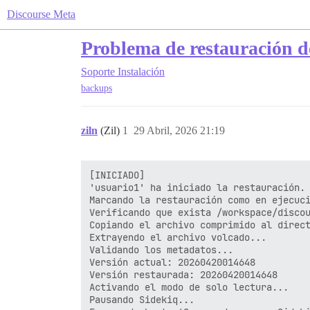
Discourse Meta
Problema de restauración d
Soporte
Instalación
backups
ziln
(Zil)
1
29 Abril, 2026 21:19
[INICIADO]

'usuario1' ha iniciado la restauración.

Marcando la restauración como en ejecuci
Verificando que exista /workspace/discou
Copiando el archivo comprimido al direct
Extrayendo el archivo volcado...

Validando los metadatos...

Versión actual: 20260420014648

Versión restaurada: 20260420014648

Activando el modo de solo lectura...

Pausando Sidekiq...
