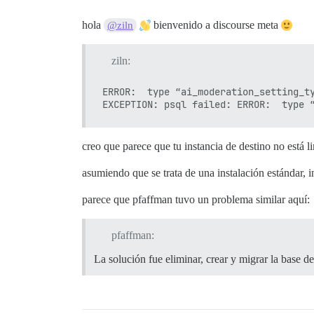
SET

set_config

hola
bienvenido a discourse meta
@ziln
(1 fila)

SET

ziln:
SET

SET

ERROR:  type “ai_moderation_setting_ty
SET

ERROR: el tipo "ai_moderation_setting_ty
EXCEPCIÓN: psql falló: ERROR: el tipo "a
/workspace/discourse/lib/backup_restore/
/workspace/discourse/lib/backup_restore/
creo que parece que tu instancia de destino no está li
/workspace/discourse/lib/backup_restore/
/workspace/discourse/script/spawn_backup
asumiendo que se trata de una instalación estándar, i
/workspace/discourse/script/spawn_backup
/workspace/discourse/script/spawn_backup
parece que pfaffman tuvo un problema similar aquí:
/workspace/discourse/script/spawn_backup
Intentando revertir...

No fue necesario revertir

pfaffman:
Limpieza de elementos...

Eliminando funciones del esquema discour
La solución fue eliminar, crear y migrar la base d
Eliminando el directorio temporal '/work
Reanudando Sidekiq...

Marcando la restauración como finalizada
Notificando a 'usuario1' el fin de la re