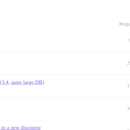
Respu
2
(3.4, quite large DB)
1
1
e to a new discourse