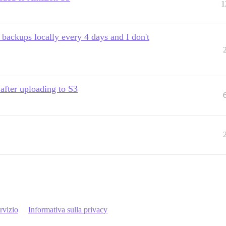
1
 backups locally every 4 days and I don't
after uploading to S3
rvizio
Informativa sulla privacy