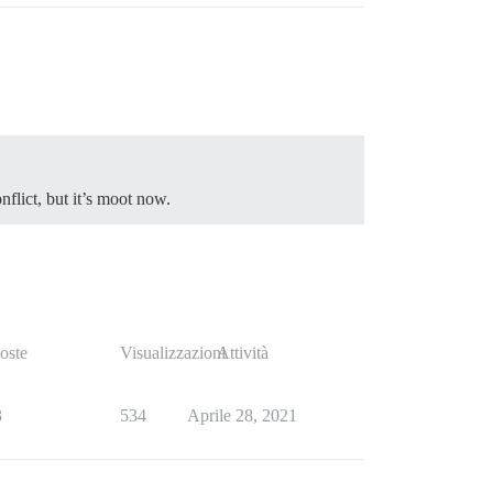
flict, but it’s moot now.
oste
Visualizzazioni
Attività
3
534
Aprile 28, 2021