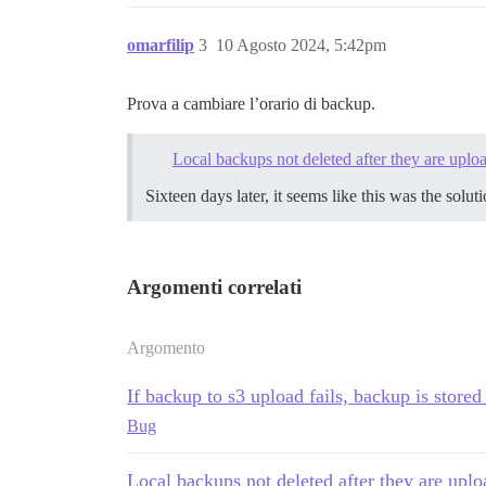
omarfilip
3
10 Agosto 2024, 5:42pm
Prova a cambiare l’orario di backup.
Local backups not deleted after they are upl
Sixteen days later, it seems like this was the so
Argomenti correlati
Argomento
If backup to s3 upload fails, backup is stored
Bug
Local backups not deleted after they are up