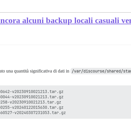
ncora alcuni backup locali casuali v
to una quantità significativa di dati in
/var/discourse/shared/sta
0642-v20230910021213.tar.gz

0044-v20230910021213.tar.gz

258-v20230910021213.tar.gz

0255-v20240122015630.tar.gz
