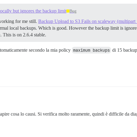
locally but ignores the backup limit
Bug
orking for me still.
Backup Upload to S3 Fails on scaleway (multipart
mal local backups. Which is good. However the backup limit is ignored, s
 This is on 2.6.4 stable.
automaticamente secondo la mia policy
maximum backups
di 15 backup
pire cosa lo causi. Si verifica molto raramente, quindi è difficile da d