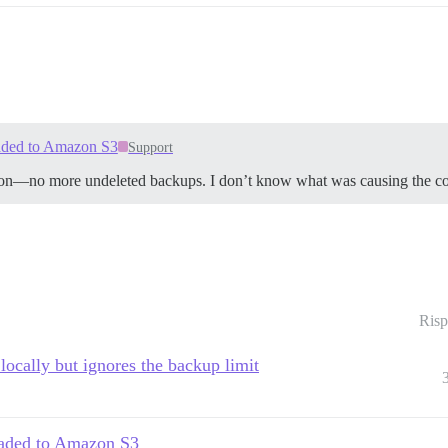
oaded to Amazon S3
Support
lution—no more undeleted backups. I don’t know what was causing the con
Risp
 locally but ignores the backup limit
loaded to Amazon S3