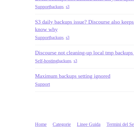
Support
backups
,
s3
S3 daily backups issue? Discourse also keeps
know why
Support
backups
,
s3
Discourse not cleaning-up local tmp backups 
Self-hosting
backups
,
s3
Maximum backups setting ignored
Support
Home
Categorie
Linee Guida
Termini del Se