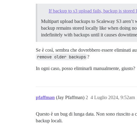
If backup to s3 upload fails, backup is stored 
Multipart upload backups to Scaleway S3 aren’t w
backup remains stored locally like when doing nor
indefinitely with backups until it causes downtime.
Se è così, sembra che dovrebbero essere eliminati 
remove older backups
?
In ogni caso, posso eliminarli manualmente, giusto?
pfaffman
(Jay Pfaffman)
2
4 Luglio 2024, 9:52am
Questo è un bug di lunga data. Non sono riuscito a ca
backup locali.