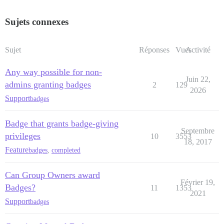
Sujets connexes
Sujet
Réponses
Vues
Activité
Any way possible for non-
Juin 22,
admins granting badges
2
129
2026
Support
badges
Badge that grants badge-giving
Septembre
privileges
10
3553
18, 2017
Feature
badges
,
completed
Can Group Owners award
Février 19,
Badges?
11
1353
2021
Support
badges