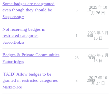
Some badges are not granted
2025 年 10
even though they should be
3
161
月 26 日
Support
badges
Not receiving badges in
2023 年 3 月
restricted categories
1
446
10 日
Support
badges
Badges & Private Communities
2026 年 2 月
26
1838
13 日
Feature
badges
[PAID] Allow badges to be
2017 年 10
granted in restricted categories
8
2090
月 27 日
Marketplace