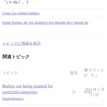
「いいね！」 3
Users not getting badges
Some badges are not granted even though they should be
トピックに投稿を表示
関連トピック
表
アクティビ
トピック
返信
示
ティ
Badges not being granted for
2021 年 2 月
restricted categories
31
4104
17 日
Support
badges