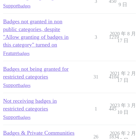
3
450
9 日
Support
badges
Badges not granted in non
public categories, despite
2020 年 8 月
"Allow granting of badges in
3
1219
17 日
this category" turned on
Feature
badges
Badges not being granted for
2021 年 2 月
restricted categories
31
4104
17 日
Support
badges
Not receiving badges in
2023 年 3 月
restricted categories
1
445
10 日
Support
badges
Badges & Private Communities
2026 年 2 月
26
1834