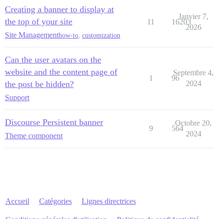
Creating a banner to display at
Janvier 7,
the top of your site
11
16203
2026
Site Management
how-to
,
customization
Can the user avatars on the
website and the content page of
Septembre 4,
1
96
the post be hidden?
2024
Support
Discourse Persistent banner
Octobre 20,
9
564
2024
Theme component
Accueil
Catégories
Lignes directrices